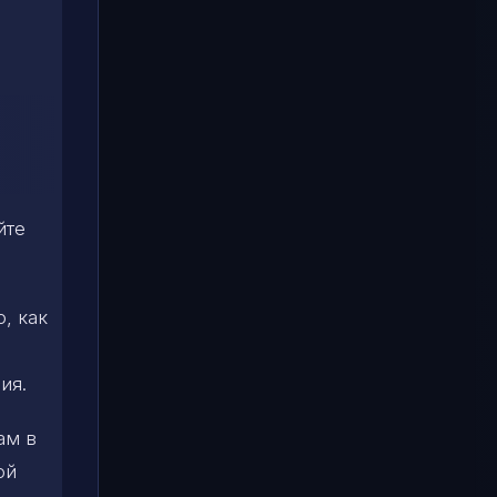
йте
, как
ия.
ам в
ой