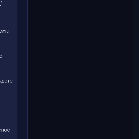
т
таты
о –
удете
сное