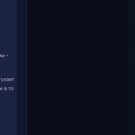
ми –
тухает
и в то