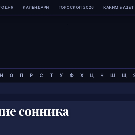
ГОДНЯ
КАЛЕНДАРИ
ГОРОСКОП 2026
КАКИМ БУДЕТ 
Н
О
П
Р
С
Т
У
Ф
Х
Ц
Ч
Ш
Щ
ние сонника