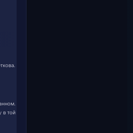
ткова.
анном.
 в той