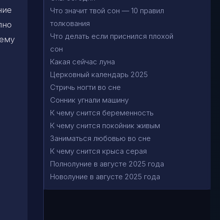
ние
Что значит твой сон — 10 правил
толкования
пно
Что делать если приснился плохой
чему
сон
Какая сейчас луна
Церковный календарь 2025
Стричь ногти во сне
Сонник угнали машину
К чему снится беременность
К чему снится покойник живым
Заниматься любовью во сне
К чему снится крыса серая
Полнолуние в августе 2025 года
Новолуние в августе 2025 года