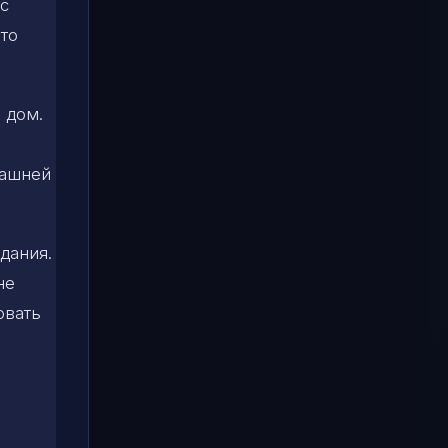
с
что
.
 дом.
машней
дания.
не
овать