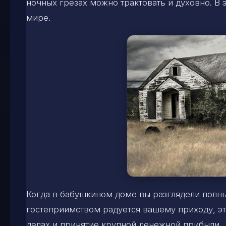
ночных грезах можно трактовать и духовно. В 
мире.
Когда в бабушкином доме вы разглядели полный
гостеприимством радуется вашему приходу, эт
делах и принятие крупной денежной прибыли.