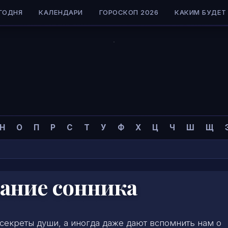
ГОДНЯ
КАЛЕНДАРИ
ГОРОСКОП 2026
КАКИМ БУДЕТ 
Н
О
П
Р
С
Т
У
Ф
Х
Ц
Ч
Ш
Щ
ание сонника
секреты души, а иногда даже дают вспомнить нам о