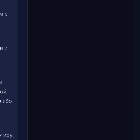
м с
и и
ы
ой,
 либо
в
ртиру,