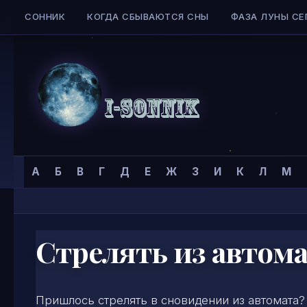
СОННИК
КОГДА СБЫВАЮТСЯ СНЫ
ФАЗА ЛУНЫ СЕ
Skip to content
Сонник
Главная страница
»
Сонник
»
С
»
А
Б
В
Г
Д
Е
Ж
З
И
К
Л
М
I-
SONNIK.COM
Стрелять из автом
Пришлось стрелять в сновидении из автомата?