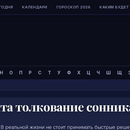
ГОДНЯ
КАЛЕНДАРИ
ГОРОСКОП 2026
КАКИМ БУДЕТ 
Н
О
П
Р
С
Т
У
Ф
Х
Ц
Ч
Ш
Щ
ата толкование сонник
 В реальной жизни не стоит принимать быстрые реше