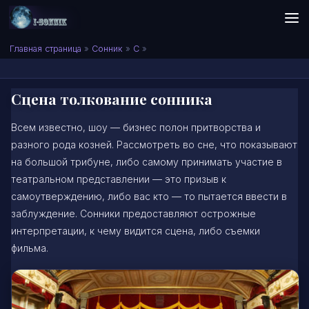
Skip to content
Сонник I-SONNIK.COM
Главная страница
»
Сонник
»
С
»
Сцена толкование сонника
Всем известно, шоу — бизнес полон притворства и
разного рода козней. Рассмотреть во сне, что показывают
на большой трибуне, либо самому принимать участие в
театральном представлении — это призыв к
самоутверждению, либо вас кто — то пытается ввести в
заблуждение. Сонники предоставляют острожные
интерпретации, к чему видится сцена, либо съемки
фильма.