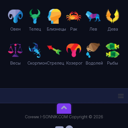
Овен
Телец
Близнецы
Рак
Лев
Дева
Весы
Скорпион
Стрелец
Козерог
Водолей
Рыбы
Сонник I-SONNIK.COM Copyright © 2026