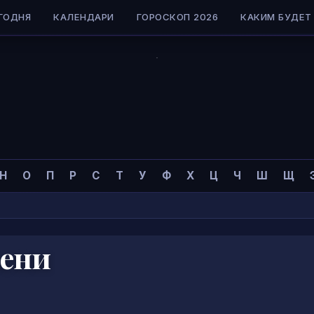
ГОДНЯ
КАЛЕНДАРИ
ГОРОСКОП 2026
КАКИМ БУДЕТ 
Н
О
П
Р
С
Т
У
Ф
Х
Ц
Ч
Ш
Щ
мени