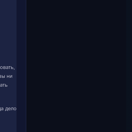
овать,
вы ни
ать
да дело