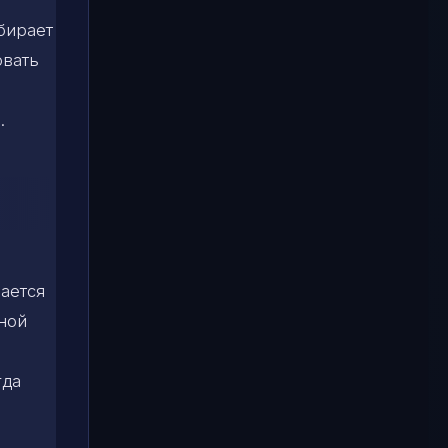
бирает
овать
.
чается
ной
гда