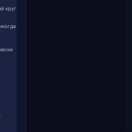
ий круг
икогда
чески
т