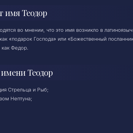
т имя Теодор
дятся во мнении, что это имя возникло в латиноязы
как «подарок Господа» или «Божественный посланник
 как Федор.
 имени Теодор
ия Стрельца и Рыб;
вом Нептуна;