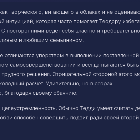
как творческого, витающего в облаках и не оценива
ой интуицией, которая часто помогает Теодору избега
 С посторонними ведет себя властно и требовательно
отливым и любящим семьянином.
ые отличаются упорством в выполнении поставленной
нном самосовершенствовании и всегда пытаются быть
и трудного решения. Отрицательной стороной этого 
 холодный расчет. Удивительно, но в ссорах
р, благодаря своему обаянию.
и целеустремленность. Обычно Тедди умеет считать д
любви способен совершить подвиг ради своей второй