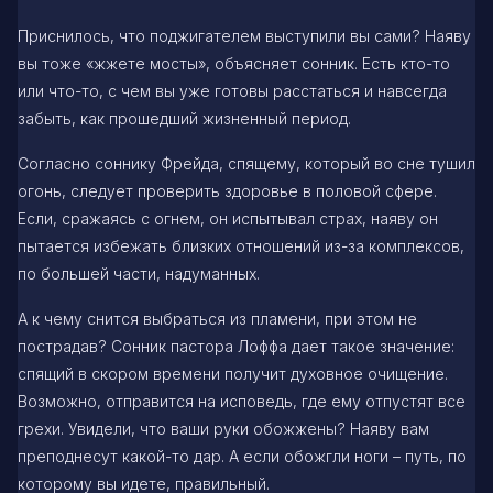
Приснилось, что поджигателем выступили вы сами? Наяву
вы тоже «жжете мосты», объясняет сонник. Есть кто-то
или что-то, с чем вы уже готовы расстаться и навсегда
забыть, как прошедший жизненный период.
Согласно соннику Фрейда, спящему, который во сне тушил
огонь, следует проверить здоровье в половой сфере.
Если, сражаясь с огнем, он испытывал страх, наяву он
пытается избежать близких отношений из-за комплексов,
по большей части, надуманных.
А к чему снится выбраться из пламени, при этом не
пострадав? Сонник пастора Лоффа дает такое значение:
спящий в скором времени получит духовное очищение.
Возможно, отправится на исповедь, где ему отпустят все
грехи. Увидели, что ваши руки обожжены? Наяву вам
преподнесут какой-то дар. А если обожгли ноги – путь, по
которому вы идете, правильный.