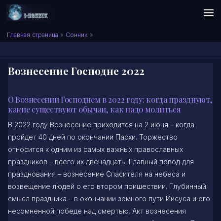
Skip to content
Сонник I-SONNIK.COM
Главная страница
»
Сонник
»
Вознесение Господне 2022
О Вознесении Господнем в 2022 году: когда празднуют,
какие существуют обычаи, как надо молиться
В 2022 году Вознесение приходится на 2 июня – когда
пройдет 40 дней по окончании Пасхи. Торжество
относится к одним из самых важных православных
праздников – всего их двенадцать. Главный повод для
празднования – вознесение Спасителя на небеса и
возвещение людей о его втором пришествии. Глубинный
смысл праздника – в окончании земного пути Иисуса и его
несомненной победе над смертью. Акт вознесения