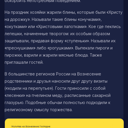
оскорбить непотребным поведением.
На праздник хозяйки жарили блины, которые были «Христу
на дорожку». Называли такие блины «онучками»,
«окутками» или «Христовыми лапотками». Кое где пеклись
лепешки, начиненные творогом: их особым образом
защипывали, придавая форму «ступеньки». Называли их
«преснушками» либо «рогушками». Выпекали пироги и
пирожки, варили и жарили мясные блюда. Также
приглашали гостей.
В большинстве регионов России на Вознесение
родственники и друзья наносили друг другу визиты
(«ходили на перепутье»). Гости приносили с собой
«лесенки» на пчелином меду, расписанные сахарной
глазурью. Подобные обычаи полностью подходили к
религиозному смыслу торжества.