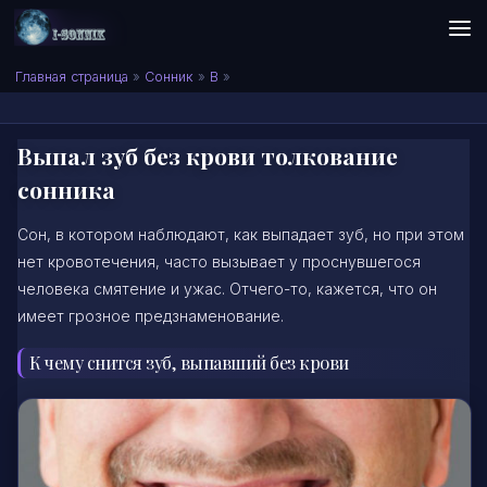
Skip to content
Сонник I-SONNIK.COM
Главная страница
»
Сонник
»
В
»
Выпал зуб без крови толкование
сонника
Сон, в котором наблюдают, как выпадает зуб, но при этом
нет кровотечения, часто вызывает у проснувшегося
человека смятение и ужас. Отчего-то, кажется, что он
имеет грозное предзнаменование.
К чему снится зуб, выпавший без крови