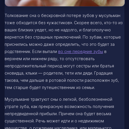
Толкование сна о бескровной потере зубов у мусульман
тоже обходится без «ужастиков». Скорее всего, кто-то из
ваших близких уедет, но не надолго, и благополучно
вернется без страшных приключений. По зубам, которые
приснились можно даже определить, что это будет за
родственник. Если выпали
во сне передние зубы
в
верхнем или нижнем ряду, то отсутствовать
непродолжительный период могут сестры или братья
сновидца, клыки — родители, тети или дяди. Градация
такова, чем дальше в ротовой полости расположен зуб,
тем старше будет путешественник из семьи.
Мусульмане трактуют сны о легкой, безболезненной
утрате зуба, как прекрасную возможность получения
непредвиденной прибыли. Причем она будет весьма
существенной. Речь может идти и о недвижимом
имуществе, о рождении наследника, или маленького