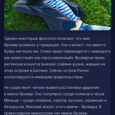
Однако некоторые филологи полагают, что имя
Яромир возникло у германцев. Они считают, что вместо
буквы «и» была «а». Слово «мар» переводится с немецкого
как «известный» или «прославленный». Яромаром звали
рюгенских конунгов (князей) славяне-руяне, жившие на
этом острове в Балтике. Сейчас остров Рюген
контролируется немецким правительством.
Не существует четких правил расстановки ударения
в имени Яромир. Оно популярно среди поляков и чехов.
Меньше – среди словаков, сербов, русских, украинцев и
белорусов. Женский аналог этого имени – Яромира. В
православном именослове нет имени Яромир.