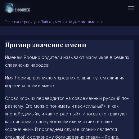
Skip to content
Сонник I-SONNIK.COM
Главная страница
»
Тайна имени
»
Мужские имена
»
Яромир значение имени
Именем Яромир родители называют мальчиков в семьях
славянских народов.
Имя Яромир возникло у древних славян путем слияния
корней «ярый» и «мир».
Слово «ярый» переводится на современный русский по-
разному. Его можно понимать и как «сильный», и как
«непобедимый», и как «страстный». Иногда его трактуют
как синоним к слову «белый» или «яркий», и даже
«солнечный». В последнем случае «ярый» является
отсылкой к солярному богу древних славян – Яриле.