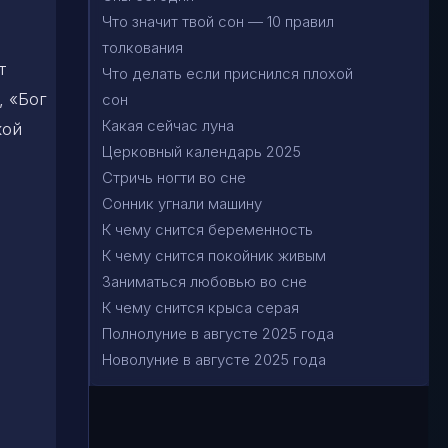
Что значит твой сон — 10 правил
толкования
т
Что делать если приснился плохой
, «Бог
сон
Какая сейчас луна
кой
Церковный календарь 2025
Стричь ногти во сне
Сонник угнали машину
К чему снится беременность
К чему снится покойник живым
Заниматься любовью во сне
К чему снится крыса серая
Полнолуние в августе 2025 года
Новолуние в августе 2025 года