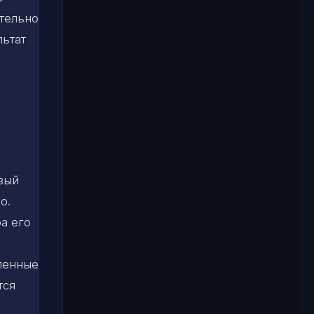
ательно
льтат
вый
о.
а его
аленные
тся