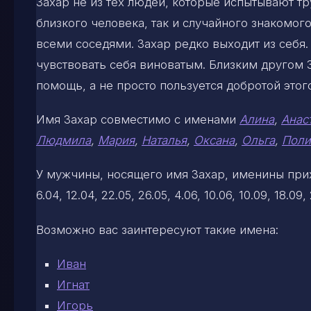
Захар не из тех людей, которые испытывают тр
близкого человека, так и случайного знакомог
всеми соседями. Захар редко выходит из себя. 
чувствовать себя виноватым. Близким другом З
помощь, а не просто пользуется добротой это
Имя Захар совместимо с именами
Алина
,
Анас
Людмила
,
Мария
,
Наталья
,
Оксана
,
Ольга
,
Поли
У мужчины, носящего имя Захар, именины приход
6.04, 12.04, 22.05, 26.05, 4.06, 10.06, 10.09, 18.09, 22
Возможно вас заинтересуют такие имена:
Иван
Игнат
Игорь