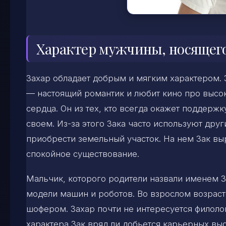
Характер мужчины, носящего
Захар обладает добрым и мягким характером. За
— настоящий романтик и любит кино про высоки
сердца. Он из тех, кто всегда окажет поддержк
своем. Из-за этого Зака часто используют друг
приобрести земельный участок. На нем Зак вы
спокойное существование.
Мальчик, которого родители назвали именем За
модели машин и роботов. Во взрослом возрасте 
шофером. Захар почти не интересуется филолог
характера Зак вряд ли добьется карьерных выс