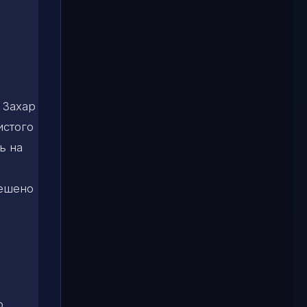
 Захар
истого
ь на
решено
о