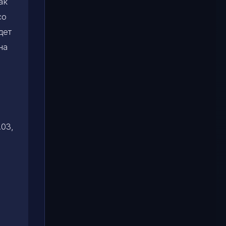
ак
со
дет
на
.03,