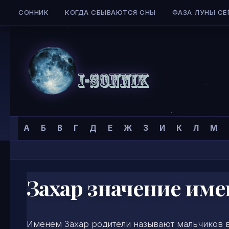
СОННИК
КОГДА СБЫВАЮТСЯ СНЫ
ФАЗА ЛУНЫ СЕ
Skip to content
Сонник
Главная страница
»
Тайна имени
»
Мужские имена
»
А
Б
В
Г
Д
Е
Ж
З
И
К
Л
М
I-
SONNIK.COM
Захар значение им
Именем Захар родители называют мальчиков в 