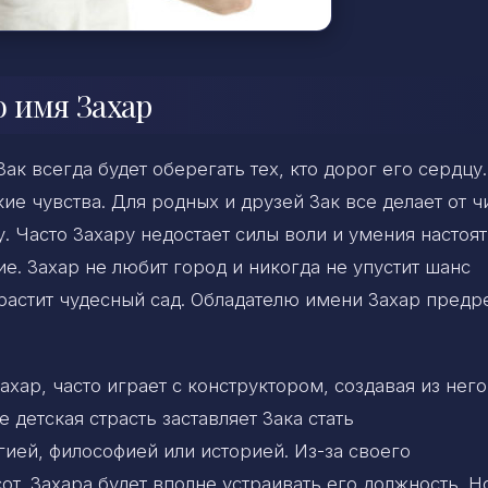
 имя Захар
к всегда будет оберегать тех, кто дорог его сердцу.
е чувства. Для родных и друзей Зак все делает от ч
у. Часто Захару недостает силы воли и умения настоят
ие. Захар не любит город и никогда не упустит шанс
растит чудесный сад. Обладателю имени Захар пред
хар, часто играет с конструктором, создавая из него
детская страсть заставляет Зака стать
ией, философией или историей. Из-за своего
от. Захара будет вполне устраивать его должность. Н