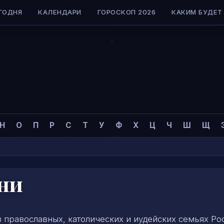
ГОДНЯ
КАЛЕНДАРИ
ГОРОСКОП 2026
КАКИМ БУДЕТ 
Н
О
П
Р
С
Т
У
Ф
Х
Ц
Ч
Ш
Щ
ени
православных, католических и иудейских семьях Ро