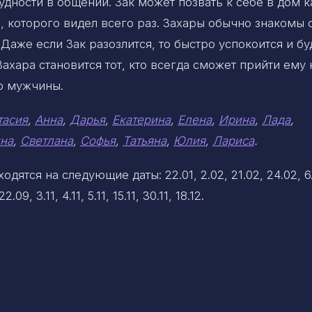
удности в общении. Зак может позвать к себе в дом к
о, которого видел всего раз. Захары обычно знакомы 
Даже если Зак разозлится, то быстро успокоится и бу
ахара становится тот, кто всегда сможет прийти ему 
го мужчины.
тасия
,
Анна
,
Дарья
,
Екатерина
,
Елена
,
Ирина
,
Лада
,
на
,
Светлана
,
Софья
,
Татьяна
,
Юлия
,
Лариса
.
ятся на следующие даты: 22.01, 2.02, 21.02, 24.02, 6
.09, 3.11, 4.11, 5.11, 15.11, 30.11, 18.12.