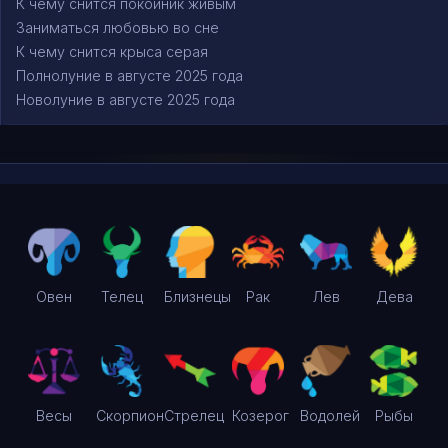
К чему снится покойник живым
Заниматься любовью во сне
К чему снится крыса серая
Полнолуние в августе 2025 года
Новолуние в августе 2025 года
Овен
Телец
Близнецы
Рак
Лев
Дева
Весы
Скорпион
Стрелец
Козерог
Водолей
Рыбы