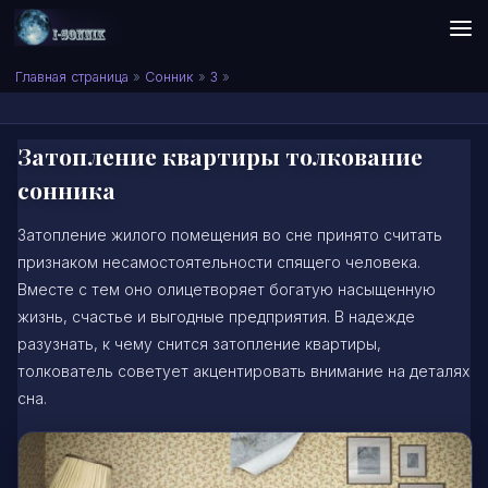
Skip to content
Сонник I-SONNIK.COM
Главная страница
»
Сонник
»
З
»
Затопление квартиры толкование
сонника
Затопление жилого помещения во сне принято считать
признаком несамостоятельности спящего человека.
Вместе с тем оно олицетворяет богатую насыщенную
жизнь, счастье и выгодные предприятия. В надежде
разузнать, к чему снится затопление квартиры,
толкователь советует акцентировать внимание на деталях
сна.