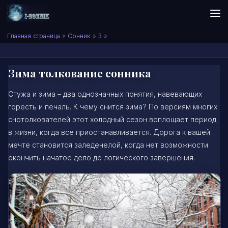
Skip to content
Сонник I-SONNIK.COM
Главная страница
»
Сонник
»
З
»
Зима толкование сонника
Стужа и зима – два однозначных понятия, навевающих
горесть и печаль. К чему снится зима? По версиям многих
снотолкователей этот холодный сезон воплощает период
в жизни, когда все приостанавливается. Дорога к вашей
мечте становится заледенелой, когда нет возможности
окончить начатое дело до логического завершения.