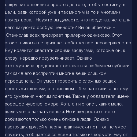
сокрушит оппонента просто для того, чтобы достигнуть
цели, ради которой уже и так многим (а то и многими)
пожертвовал. Неужто вы думаете, что представляете для
него какую-то особую ценность? Вы ошибаетесь –
Станислав всех презирает примерно одинаково. Этот
эгоист никогда не признает собственное несовершенство.
Ему нравится хвастать своими заслугами, которые он, к
слову, нередко преувеличивает. Однако
этот мужчина продолжает оставаться любимцем публики,
так как в его восприятии многие вещи слишком
переоценены. Он умеет говорить о сложных вещах
простыми словами, а о высоком – без патетики, а потому
его суждения многим понятны. Также у обладателя имени
хорошее чувство юмора. Хоть он и эгоист, каких мало,
жадным его назвать нельзя. Но и щедрости от него
добиваются только очень близкие люди. Однако
настоящих друзей у парня практически нет – он не умеет
дружить, а общается со всеми только из корысти. Ему от