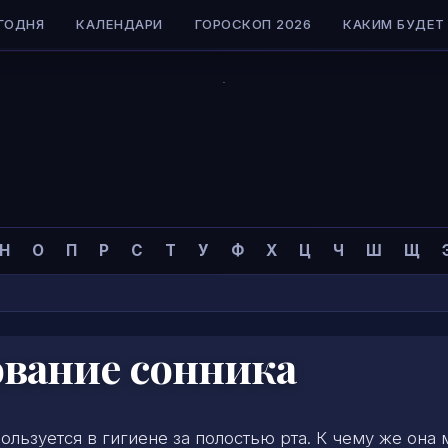
ГОДНЯ
КАЛЕНДАРИ
ГОРОСКОП 2026
КАКИМ БУДЕТ 
Н
О
П
Р
С
Т
У
Ф
Х
Ц
Ч
Ш
Щ
ование сонника
пользуется в гигиене за полостью рта. К чему же она