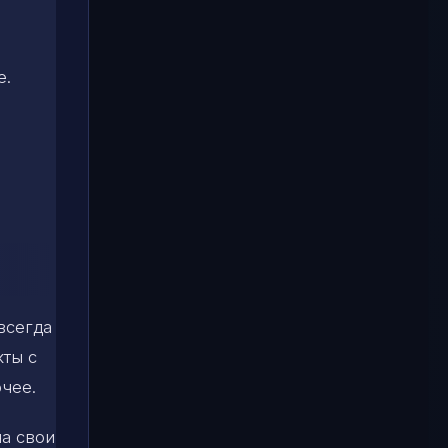
е.
всегда
кты с
чее.
на свои