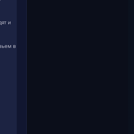
дят и
вьем в