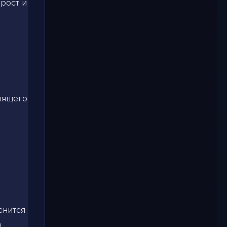
рост и
спящего
снится
и