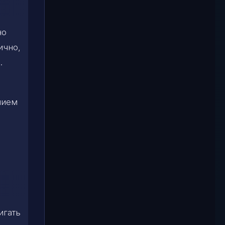
но
ично,
.
нием
игать