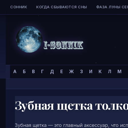
СОННИК
КОГДА СБЫВАЮТСЯ СНЫ
ФАЗА ЛУНЫ СЕ
Skip to content
Сонник
Главная страница
»
Сонник
»
З
»
А
Б
В
Г
Д
Е
Ж
З
И
К
Л
М
I-
SONNIK.COM
Зубная щетка толк
Зубная щетка — это главный аксессуар, что ис