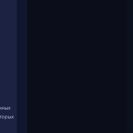
чных
оторых