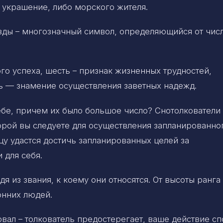
 украшение, либо морского жителя.
везды – многозначный символ, определяющийся от чис
го успеха, шесть – признак жизненных трудностей,
ь — знамение осуществления заветных надежд.
бе, причем их было большое число? Снотолкователи
орой вы следуете для осуществления запланированно
цу удастся достичь запланированных целей за
 для себя.
я из звания, к коему они относятся. От высоты ранга
онних людей.
орвал – толкователь предостерегает, ваше действие с