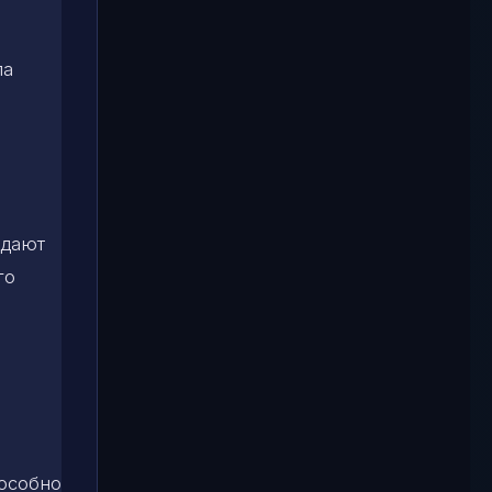
ла
 дают
го
пособно