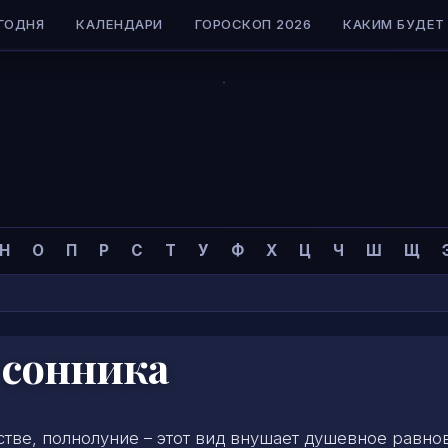
ГОДНЯ
КАЛЕНДАРИ
ГОРОСКОП 2026
КАКИМ БУДЕТ 
Н
О
П
Р
С
Т
У
Ф
Х
Ц
Ч
Ш
Щ
 сонника
тве, полнолуние – этот вид внушает душевное равно