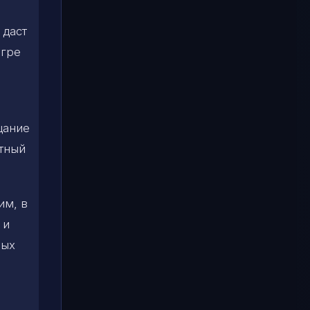
 даст
игре
цание
тный
им, в
 и
ных