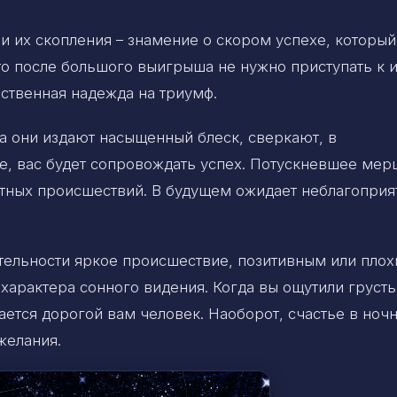
 и их скопления – знамение о скором успехе, который
о после большого выигрыша не нужно приступать к 
нственная надежда на триумф.
да они издают насыщенный блеск, сверкают, в
ше, вас будет сопровождать успех. Потускневшее мер
ятных происшествий. В будущем ожидает неблагоприя
ительности яркое происшествие, позитивным или плох
характера сонного видения. Когда вы ощутили грусть
ается дорогой вам человек. Наоборот, счастье в ноч
желания.