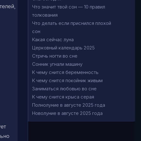
телей,
Что значит твой сон — 10 правил
толкования
Что делать если приснился плохой
сон
Какая сейчас луна
Церковный календарь 2025
Стричь ногти во сне
Сонник угнали машину
К чему снится беременность
К чему снится покойник живым
Заниматься любовью во сне
К чему снится крыса серая
Полнолуние в августе 2025 года
Новолуние в августе 2025 года
ует
льно