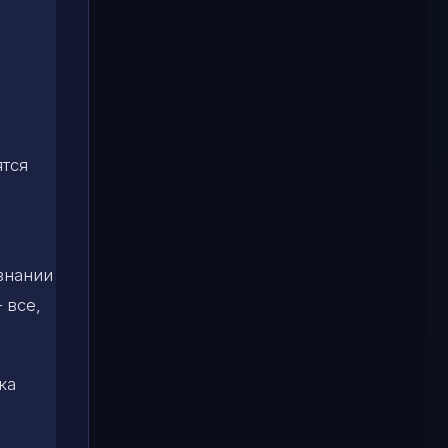
ятся
знании
 все,
ка