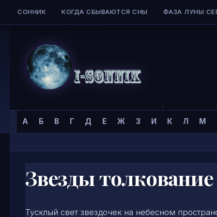
СОННИК
КОГДА СБЫВАЮТСЯ СНЫ
ФАЗА ЛУНЫ СЕ
Skip to content
Сонник
Главная страница
»
Сонник
»
З
»
А
Б
В
Г
Д
Е
Ж
З
И
К
Л
М
I-
SONNIK.COM
Звезды толкование
Тусклый свет звездочек на небесном пространс