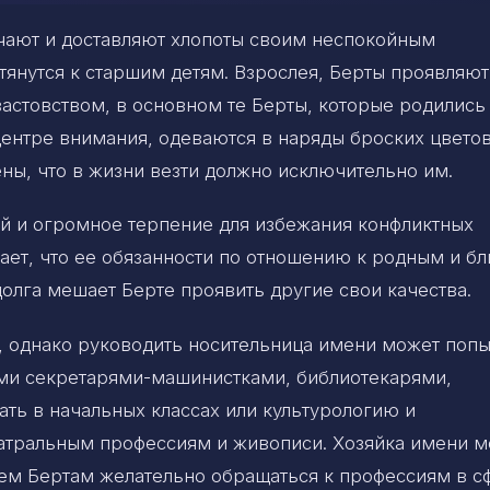
ичают и доставляют хлопоты своим неспокойным
тянутся к старшим детям. Взрослея, Берты проявляют
вастовством, в основном те Берты, которые родились
центре внимания, одеваются в наряды броских цветов
ы, что в жизни везти должно исключительно им.
й и огромное терпение для избежания конфликтных
гает, что ее обязанности по отношению к родным и б
долга мешает Берте проявить другие свои качества.
, однако руководить носительница имени может попы
ми секретарями-машинистками, библиотекарями,
ть в начальных классах или культурологию и
театральным профессиям и живописи. Хозяйка имени 
ем Бертам желательно обращаться к профессиям в с