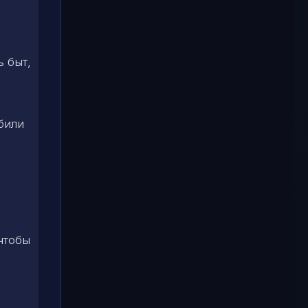
ь быт,
били
чтобы