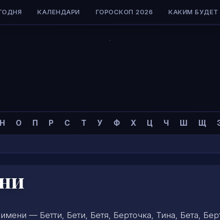
ГОДНЯ
КАЛЕНДАРИ
ГОРОСКОП 2026
КАКИМ БУДЕТ 
Н
О
П
Р
С
Т
У
Ф
Х
Ц
Ч
Ш
Щ
ени
мени — Бетти, Бети, Бетя, Берточка, Тина, Бета, Бер