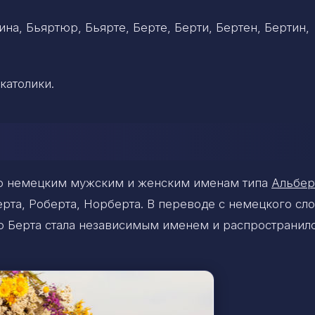
на, Бьяртюр, Бьярте, Берте, Берти, Бертен, Бертин,
католики.
го немецким мужским и женским именам типа
Альбер
ерта, Роберта, Норберта. В переводе с немецкого сл
нно Берта стала независимым именем и распространил