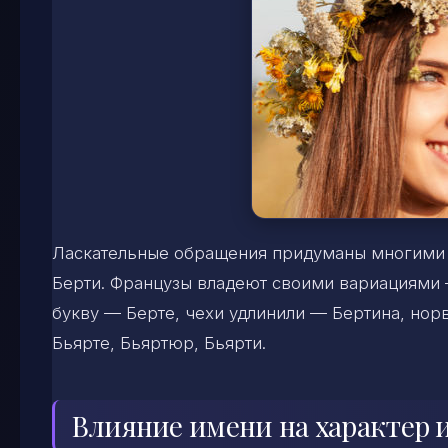
Ласкательные обращения придуманы многими на
Берти. Французы владеют своими вариациями —
букву — Берте, чехи удлинили — Бертина, но
Бьярте, Бьяртюр, Бьярти.
Влияние имени на характер и