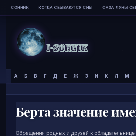
СОННИК
КОГДА СБЫВАЮТСЯ СНЫ
ФАЗА ЛУНЫ СЕ
Skip to content
Сонник
Главная страница
»
Тайна имени
»
Имена для женщин
»
А
Б
В
Г
Д
Е
Ж
З
И
К
Л
М
I-
SONNIK.COM
Берта значение им
Обращения родных и друзей к обладательнице и