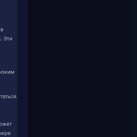
 в
. Эти
лизким
таться.
может
фере