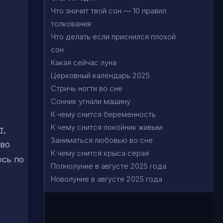
Что значит твой сон — 10 правил
толкования
Что делать если приснился плохой
сон
Какая сейчас луна
Церковный календарь 2025
Стричь ногти во сне
Сонник угнали машину
К чему снится беременность
К чему снится покойник живым
т,
Заниматься любовью во сне
ово
К чему снится крыса серая
ось по
Полнолуние в августе 2025 года
Новолуние в августе 2025 года