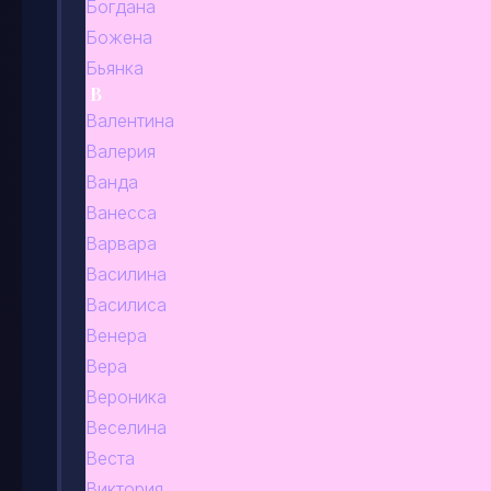
Богдана
Божена
Бьянка
В
Валентина
Валерия
Ванда
Ванесса
Варвара
Василина
Василиса
Венера
Вера
Вероника
Веселина
Веста
Виктория