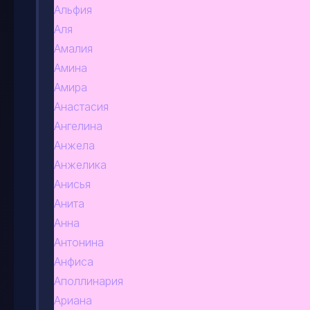
Альфия
Аля
Амалия
Амина
Амира
Анастасия
Ангелина
Анжела
Анжелика
Анисья
Анита
Анна
Антонина
Анфиса
Аполлинария
Ариана