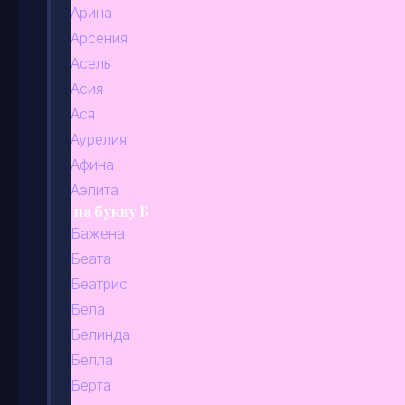
Арина
Арсения
Асель
Асия
Ася
Аурелия
Афина
Аэлита
на букву Б
Бажена
Беата
Беатрис
Бела
Белинда
Белла
Берта