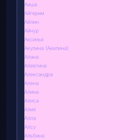
Аиша
Айгерим
Айлин
Айнур
Аксинья
Акулина (Акилина)
Алана
Алевтина
Александра
Алена
Алина
Алиса
Алия
Алла
Алсу
Альбина