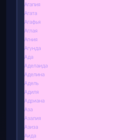
Агапия
Агата
Агафья
Аглая
Агния
Агунда
Ада
Аделаида
Аделина
Адель
Адиля
Адриана
Аза
Азалия
Азиза
Аида