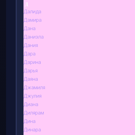
Д
Далида
Дамира
Дана
Даниэла
Дания
Дара
Дарина
Дарья
Даяна
Джамиля
Джулия
Диана
Дилярам
Дина
Динара