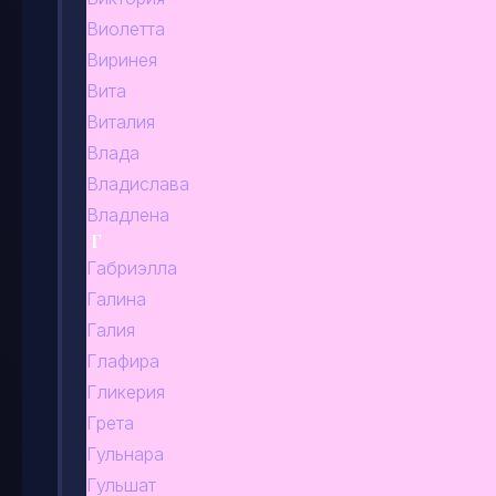
Виолетта
Виринея
Вита
Виталия
Влада
Владислава
Владлена
Г
Габриэлла
Галина
Галия
Глафира
Гликерия
Грета
Гульнара
Гульшат