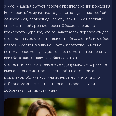
У имени Дарья бытует парочка предположений рождения.
Если верить 1-ому из них, то Дарья представляет собой
дамское имя, произошедшее от Дарий — им нарекали
своих сыновей древние персы. Образовано имя от
греческого Дарейос, что означает (если переводить две
его составные): «тот, кто владеет; обладающий» и «добро;
благо» (имеется в виду ценность, богатство). Именно
потому современную Дарью вполне можно трактовать
как «богатая», «владелица блага», а то и
«победительница». Ученые мужи допускают, что раньше
имена, вернее их вторая часть, обычно говорила о
моральном облике хозяина имени, и если это так, то
о Дарье можно сказать, что она — «хорошенькая,
добренькая, оптимистичная».