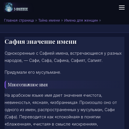
Skip to content
Сонник I-SONNIK.COM
Главная страница
»
Тайна имени
»
Имена для женщин
»
Сафия значение имени
Однокоренные с Сафией имена, встречающиеся у разных
народов, — Сафи, Сафа, Сафина, Сафият, Сапият.
Придумали его мусульмане.
Многозначное имя
На арабском языке имя дает значения «чистота,
невинность», «ясная», «избранница». Произошло оно от
одного из имен, распространенных у мусульман, Сафи
(Сафа). Переводится как «спокойная» в понятии
«блаженная», «чистая» в смысле «искренняя»,