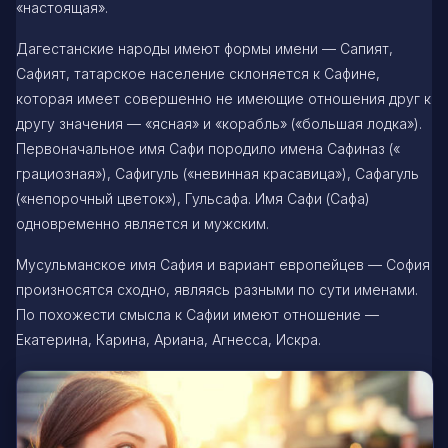
«настоящая».
Дагестанские народы имеют формы имени — Сапият,
Сафият, татарское население склоняется к Сафине,
которая имеет совершенно не имеющие отношения друг к
другу значения — «ясная» и «корабль» («большая лодка»).
Первоначальное имя Сафи породило имена Сафиназ («
грациозная»), Сафигуль («невинная красавица»), Сафагуль
(«непорочный цветок»), Гульсафа. Имя Сафи (Сафа)
одновременно является и мужским.
Мусульманское имя Сафия и вариант европейцев — София
произносятся сходно, являясь разными по сути именами.
По похожести смысла к Сафии имеют отношение —
Екатерина, Карина, Ариана, Агнесса, Искра.