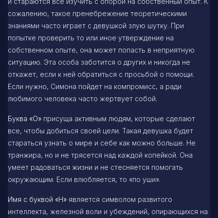
и стараются все изучить с опорой на собственный опыт. К
сожалению, такое пренебрежение теоретическими
знаниями часто играет с девушкой злую шутку. При
попытке проверить то или иное утверждение на
собственном опыте, она может попасть в неприятную
ситуацию. Эта особа заботится о других и никогда не
откажет, если к ней обратиться с просьбой о помощи.
Если нужно, Симона пойдет на компромисс, а ради
любимого человека часто жертвует собой.
Буква «О»
присуща активным людям, которые сделают
все, чтобы добиться своей цели. Такая девушка будет
стараться узнать о мире и себе как можно больше. Не
транжира, но и не трясется над каждой копейкой. Она
умеет радоваться жизни и не стесняется помогать
окружающим. Если влюбляется, то «по уши».
Имя с буквой «Н»
является символом развитого
интеллекта, железной воли и убеждений, опирающихся на