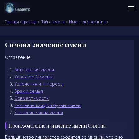
Skip to content
Сонник I-SONNIK.COM
Главная страница
»
Тайна имени
»
Имена для женщин
»
Симона значение имени
Оглавление:
Астрология имени
Характер Симоны
Увлечения и интересы
Брак и семья
Совместимость
Значение каждой буквы имени
Значение числа имени
Происхождение и значение имени Симона
Большинство лингвистов сходится во мнении, что оно