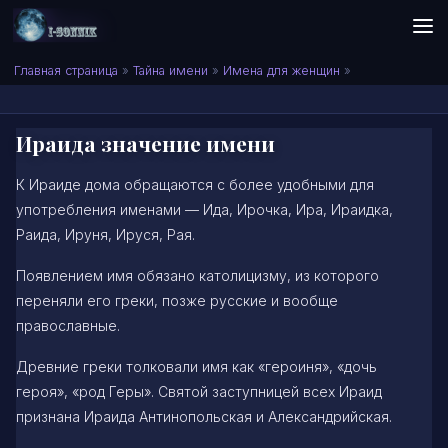
Skip to content
Сонник I-SONNIK.COM
Главная страница
»
Тайна имени
»
Имена для женщин
»
Ираида значение имени
К Ираиде дома обращаются с более удобными для
употребления именами — Ида, Ирочка, Ира, Ираидка,
Раида, Ируня, Ируся, Рая.
Появлением имя обязано католицизму, из которого
переняли его греки, позже русские и вообще
православные.
Древние греки толковали имя как «героиня», «дочь
героя», «род Геры». Святой заступницей всех Ираид
признана Ираида Антинопольская и Александрийская.