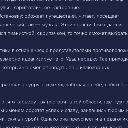
ульс, дарит отличное настроение.
становку: обожает путешествия, читает, посещает
увлечений Таи — музыка. Этой страсти Тая отдается
ся пианисткой, скрипачкой, то точно сможет выбрать
нтики в отношениях с представителями противополож
езмерно идеализирует его. Увы, нередко Тае приход
, который не смог оправдать ее… иллюзорных
ряется» в супруге и детях, забывая о себе, собствен
о, что карьеру Тая построит в той области, где нужн
им именем обретет успех и славу, занявшись любым 
и, скульптурой). Однако она преуспеет и в педагогик
ание там, где надо много говорить с людьми, искать 