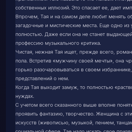
собственных иллюзий. Это спасает ее, дает имп
Впрочем, Тая и на самом деле любит менять об
загадочные и мистические места. Еще одно из 
полностью. Даже если она не станет выдающей
профессию музыкального критика.
Чистая, нежная Тая ищет, прежде всего, рома
пола. Встретив «мужчину своей мечты», она чр
горько разочаровываться в своем избраннике
представлений о нем.
Когда Тая выходит замуж, то полностью «раство
нуждах.
С учетом всего сказанного выше вполне понятн
проявить фантазию, творчество. Женщина с эт
искусств (живописью, музыкой, пением, танцам
социальной сфере. Тае надо искать свое призв