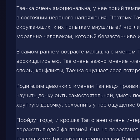
Таечка очень эмоциональна, у нее яркий темпе
в состоянии нервного напряжения. Поэтому Та
окружающих, к их попыткам внушить ей что-ли
морально человеком, который беззастенчиво и 
В самом раннем возрасте малышка с именем Та
восхищались ею. Тае очень важно мнение член
споры, конфликты, Таечка ощущает себя потеря
Родителям девочки с именем Тая надо проявить
научить дочку быть самостоятельной, уметь пос
хрупкую девочку, сохранить у нее ощущение б
Пройдут годы, и крошка Тая станет очень инт
поражать людей фантазией. Она не перестанет 
прагматиком Таю назвать точно нельзя. Иногда