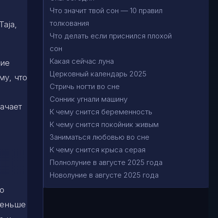
Что значит твой сон — 10 правил
толкования
Taja,
Что делать если приснился плохой
сон
Какая сейчас луна
ние
Церковный календарь 2025
му, что
Стричь ногти во сне
Сонник угнали машину
начает
К чему снится беременность
К чему снится покойник живым
Заниматься любовью во сне
К чему снится крыса серая
Полнолуние в августе 2025 года
Новолуние в августе 2025 года
о
меньше