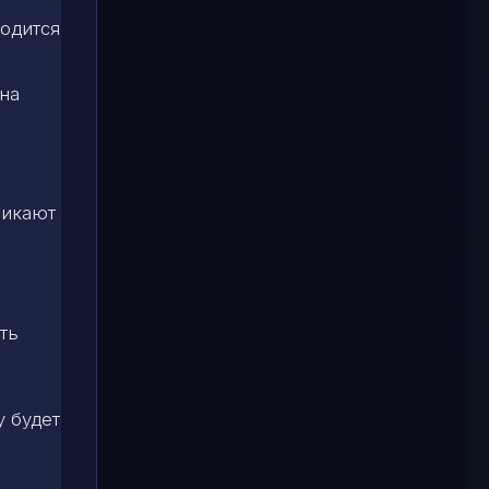
ходится
на
никают
ть
у будет