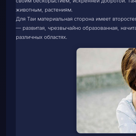
своим бескорыстием, искренней добротой. Тая
животным, растениям.
Для Таи материальная сторона имеет второст
— развитая, чрезвычайно образованная, начит
различных областях.