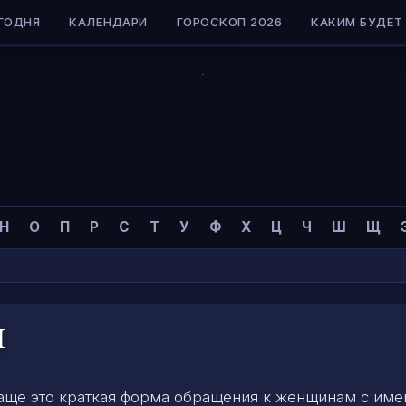
ГОДНЯ
КАЛЕНДАРИ
ГОРОСКОП 2026
КАКИМ БУДЕТ 
Н
О
П
Р
С
Т
У
Ф
Х
Ц
Ч
Ш
Щ
и
Чаще это краткая форма обращения к женщинам с име