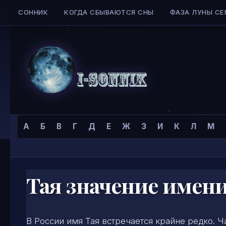
СОННИК
КОГДА СБЫВАЮТСЯ СНЫ
ФАЗА ЛУНЫ СЕ
Skip to content
Сонник
Главная страница
»
Тайна имени
»
Имена для женщин
»
А
Б
В
Г
Д
Е
Ж
З
И
К
Л
М
I-
SONNIK.COM
Тая значение имен
В России имя Тая встречается крайне редко. 