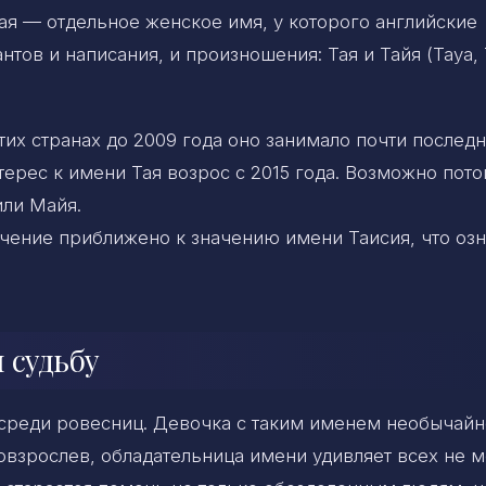
Тая — отдельное женское имя, у которого английские
тов и написания, и произношения: Тая и Тайя (Taya, 
тих странах до 2009 года оно занимало почти послед
ерес к имени Тая возрос с 2015 года. Возможно пото
или Майя.
ачение приближено к значению имени Таисия, что оз
 судьбу
 среди ровесниц. Девочка с таким именем необычайн
Повзрослев, обладательница имени удивляет всех не 