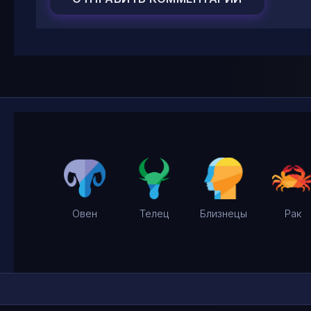
Овен
Телец
Близнецы
Рак