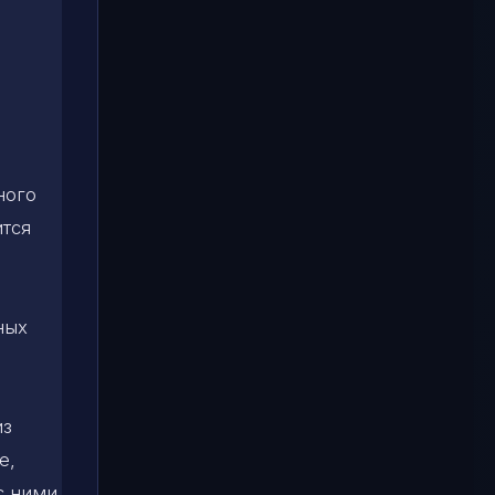
ного
ится
ных
о
из
е,
с ними