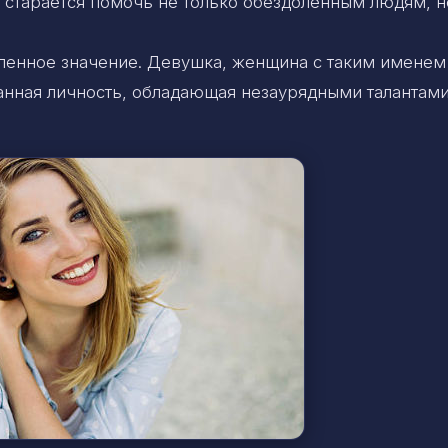
 старается помочь не только обездоленным людям, н
епенное значение. Девушка, женщина с таким именем
анная личность, обладающая незаурядными талантами