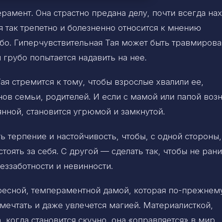
рамент. Она страстно предана делу, почти всегда на
я так трепетно и болезненно относится к мнению
бо. Гиперчувствительная Тая может быть травмирова
грубо попытается надавить на нее.
я стремится к тому, чтобы взрослые хвалили ее,
ов семьи, родителей. И если с мамой или папой воз
нной, становится угрюмой и замкнутой.
 терпение и настойчивость, чтобы, с одной стороны,
тоять за себя. С другой — сделать так, чтобы не рани
еззаботности и невинности.
ересной, темпераментной дамой, которая по-прежнем
мечтать и даже увлечется магией. Материалисткой,
, когда становится скучно, она «оправляется» в мир