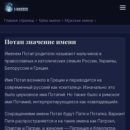
Skip to content
Сонник I-SONNIK.COM
Главная страница
»
Тайна имени
»
Мужские имена
»
Потап значение имени
Именем Потап родители называют мальчиков в
православных и католических семьях России, Украины,
Белоруссии и Греции.
Имя Потап возникло в Греции и переводится на
современный русский как «скиталец». Изначально это
было церковное имя Потапий. Но также было и римское
имя Потамий, интерпретирующееся как «завладевший».
Сокращениями имени Потап будут Патя и Потапка. Вариант
Патя распространяется и на такие имена как Патрокл,
Спартак и Патрик, и женские — Патриция и Клеопатра.