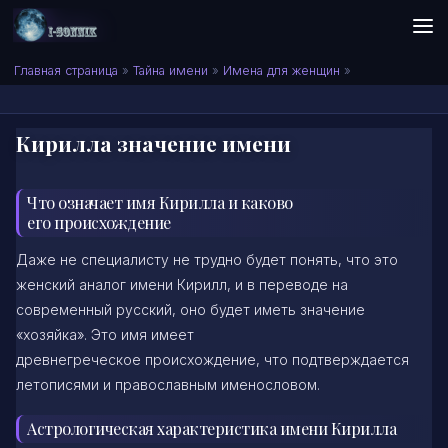
Skip to content
Сонник I-SONNIK.COM
Главная страница
»
Тайна имени
»
Имена для женщин
»
Кирилла значение имени
Что означает имя Кирилла и каково
его происхождение
Даже не специалисту не трудно будет понять, что это
женский аналог имени Кирилл, и в переводе на
современный русский, оно будет иметь значение
«хозяйка». Это имя имеет
древнегреческое происхождение, что подтверждается
летописями и православным именословом.
Астрологическая характеристика имени Кирилла