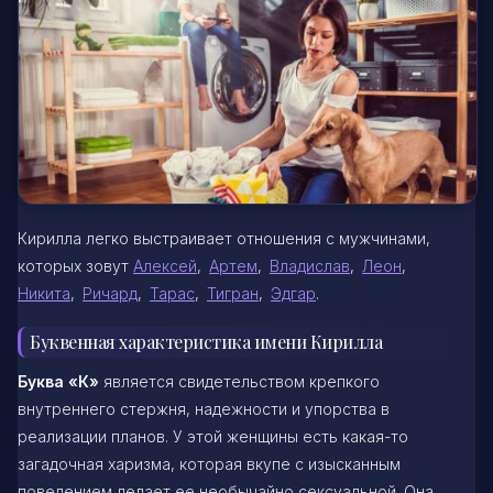
Кирилла легко выстраивает отношения с мужчинами,
которых зовут
Алексей
,
Артем
,
Владислав
,
Леон
,
Никита
,
Ричард
,
Тарас
,
Тигран
,
Эдгар
.
Буквенная характеристика имени Кирилла
Буква «К»
является свидетельством крепкого
внутреннего стержня, надежности и упорства в
реализации планов. У этой женщины есть какая-то
загадочная харизма, которая вкупе с изысканным
поведением делает ее необычайно сексуальной. Она