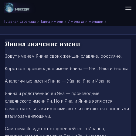
Skip to content
Сонник I-SONNIK.COM
Главная страница
»
Тайна имени
»
Имена для женщин
»
Янина значение имени
Зовут именем Янина своих женщин славяне, россияне.
Короткое производное имени Янина — Яня, Янка и Яночка.
Аналогичные имени Янина — Жанна, Яна и Иванна.
Янина и родственная ей Яна — производные
славянского имени Ян. Но и Яна, и Янина являются
самостоятельными именами, хотя и считаются ласковыми
взаимозаменяющими.
Само имя Ян идет от староеврейского Иоанна,