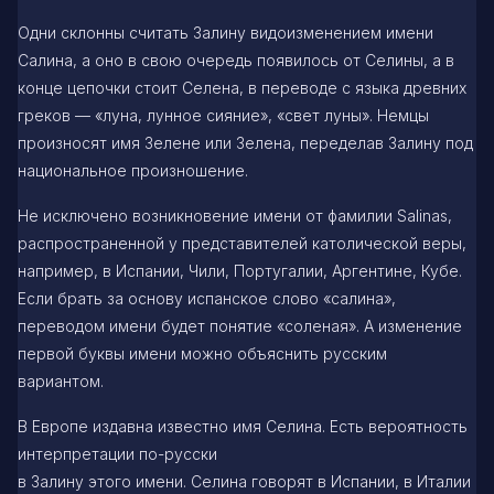
Одни склонны считать Залину видоизменением имени
Салина, а оно в свою очередь появилось от Селины, а в
конце цепочки стоит Селена, в переводе с языка древних
греков — «луна, лунное сияние», «свет луны». Немцы
произносят имя Зелене или Зелена, переделав Залину под
национальное произношение.
Не исключено возникновение имени от фамилии Salinas,
распространенной у представителей католической веры,
например, в Испании, Чили, Португалии, Аргентине, Кубе.
Если брать за основу испанское слово «салина»,
переводом имени будет понятие «соленая». А изменение
первой буквы имени можно объяснить русским
вариантом.
В Европе издавна известно имя Селина. Есть вероятность
интерпретации по-русски
в Залину этого имени. Селина говорят в Испании, в Италии