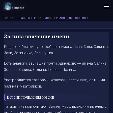
Skip to content
Сонник I-SONNIK.COM
Главная страница
»
Тайна имени
»
Имена для женщин
»
Залина значение имени
Родные и близкие употребляют имена Лина, Заля, Залинка,
Зали, Залиночка, Залинушка.
Есть аналоги, звучащие почти одинаково — имена Салина,
Зелена, Зарина, Селина, Целина, Челина.
Употребляется татарами, казахами, осетинами, есть имя
Залина и у католиков.
Версии появления имени
Татары и казахи считают Залину мусульманским именем с
арабскими корнями, которое обозначает «золотое