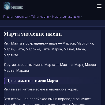
Skip to content
Сонник I-SONNIK.COM
Главная страница
»
Тайна имени
»
Имена для женщин
»
Марта значение имени
Имя Марта в сокращенном виде — Маруся, Марточка,
Марти, Тата, Марочка, Тита, Марка, Матье, Мара,
Мартита.
Другие варианты имени Марта — Мартта, Март, Марфа,
Марте, Мархва.
Происхождение имени Марта
Имя имеет католические и еврейские корни.
Это старинное еврейское имя в переводе означает
«хозяйка», «госпожа» или «наставница». Русское