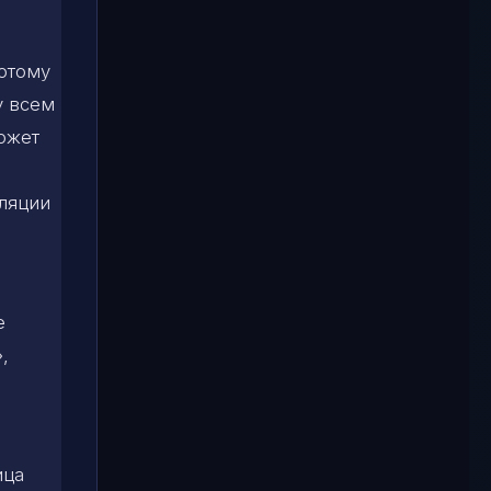
потому
у всем
может
уляции
е
,
ица