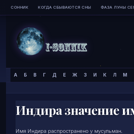
СОННИК
КОГДА СБЫВАЮТСЯ СНЫ
ФАЗА ЛУНЫ СЕ
Skip to content
Сонник
Главная страница
»
Тайна имени
»
Имена для женщин
»
А
Б
В
Г
Д
Е
Ж
З
И
К
Л
М
I-
SONNIK.COM
Индира значение и
Имя Индира распространено у мусульман.