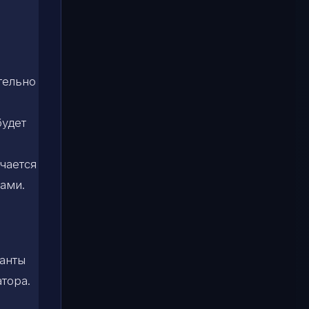
тельно
будет
чается
тами.
анты
атора.