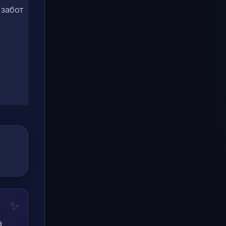
 забот
а