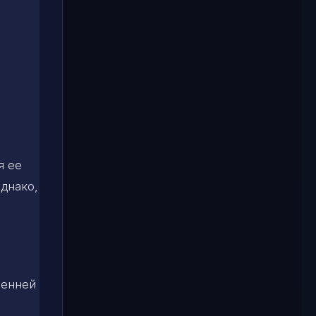
я ее
однако,
ренней