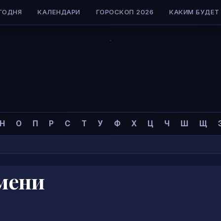
ГОДНЯ
КАЛЕНДАРИ
ГОРОСКОП 2026
КАКИМ БУДЕТ 
Н
О
П
Р
С
Т
У
Ф
Х
Ц
Ч
Ш
Щ
мени