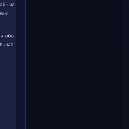
мейные
а с
 чтобы
альная