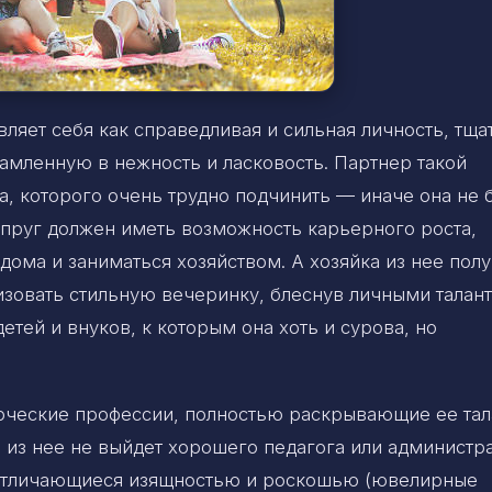
ляет себя как справедливая и сильная личность, тща
амленную в нежность и ласковость. Партнер такой
, которого очень трудно подчинить — иначе она не 
упруг должен иметь возможность карьерного роста,
дома и заниматься хозяйством. А хозяйка из нее полу
низовать стильную вечеринку, блеснув личными талан
детей и внуков, к которым она хоть и сурова, но
рческие профессии, полностью раскрывающие ее тал
что из нее не выйдет хорошего педагога или администр
 отличающиеся изящностью и роскошью (ювелирные