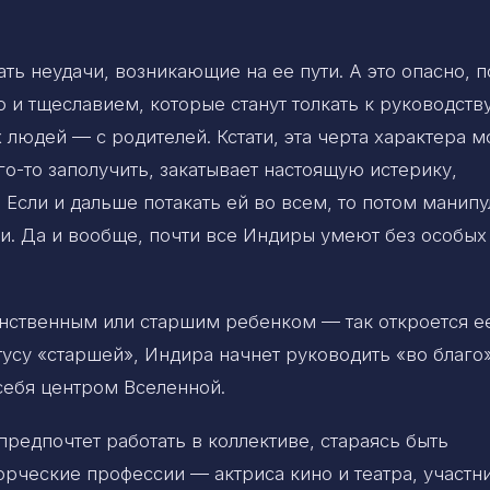
ь неудачи, возникающие на ее пути. А это опасно, 
 и тщеславием, которые станут толкать к руководств
х людей — с родителей. Кстати, эта черта характера 
го-то заполучить, закатывает настоящую истерику,
 Если и дальше потакать ей во всем, то потом манип
и. Да и вообще, почти все Индиры умеют без особых
инственным или старшим ребенком — так откроется е
тусу «старшей», Индира начнет руководить «во благо»
себя центром Вселенной.
редпочтет работать в коллективе, стараясь быть
орческие профессии — актриса кино и театра, участн