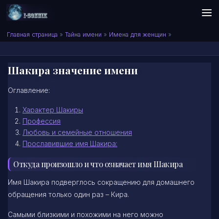
Skip to content
Сонник I-SONNIK.COM
Главная страница
»
Тайна имени
»
Имена для женщин
»
Шакира значение имени
Оглавление:
Характер Шакиры
Профессия
Любовь и семейные отношения
Прославившие имя Шакира:
Откуда произошло и что означает имя Шакира
Имя Шакира подверглось сокращению для домашнего
обращения только один раз – Кира.
Самыми близкими и похожими на него можно