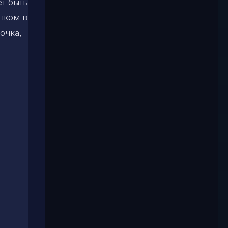
ет быть
енком в
очка,