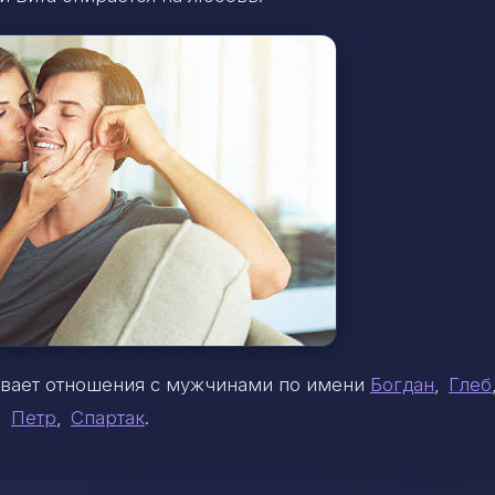
ивает отношения с мужчинами по имени
Богдан
,
Глеб
,
Петр
,
Спартак
.