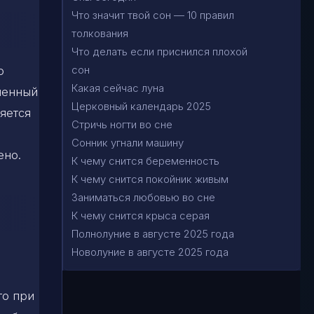
Что значит твой сон — 10 правил
толкования
Что делать если приснился плохой
сон
о
Какая сейчас луна
лненный
Церковный календарь 2025
яется
Стричь ногти во сне
Сонник угнали машину
ено.
К чему снится беременность
К чему снится покойник живым
Заниматься любовью во сне
К чему снится крыса серая
Полнолуние в августе 2025 года
Новолуние в августе 2025 года
то при