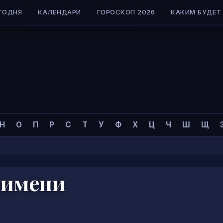
ГОДНЯ
КАЛЕНДАРИ
ГОРОСКОП 2026
КАКИМ БУДЕТ 
Н
О
П
Р
С
Т
У
Ф
Х
Ц
Ч
Ш
Щ
 имени