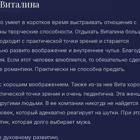
 Виталина
кто умеет в короткое время выстраивать отношения с
ы творческие способности. Отдыхать Виталина боль
дходит с практической точки зрения и старается
льно развито воображение и внутреннее чутье. Благо
я. Если этот человек влюбляется, то обязательно сде
е романтики. Практически не способна предать.
 с хорошим воображением. Также из-за нее Вита хор
ктической точки зрения и очень педантична. Эта жен
другими людьми. В ее компании никогда не найдется
овек, который адекватно реагирует на шутки. При эт
тик, которая долго выбирает мужа.
 к духовному развитию.