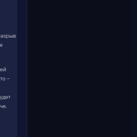
разрыв
я
ней
то –
удет
че.