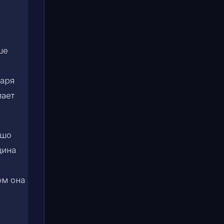
ше
даря
лает
ошо
щина
ом она