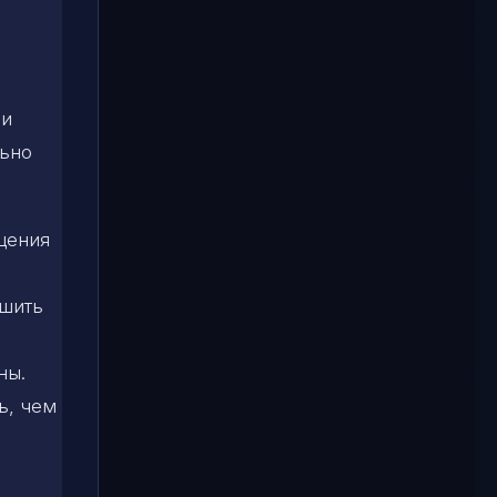
 и
льно
бщения
ршить
ны.
ь, чем