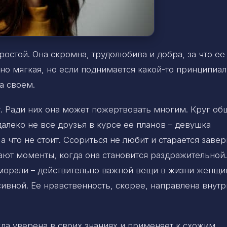
простой. Она скромна, трудолюбива и добра, за что ее
о мягкая, но если поднимается какой-то принципиа
а своем.
у. Ради них она может пожертвовать многим. Круг о
далеко не все друзья в курсе ее планов – девушка
а что не стоит. Ссориться не любит и старается заве
ют моменты, когда она становится раздражительной.
о морали – действительно важной вещи в жизни женщи
сивной. Ее нравственность, скорее, направлена внутр
гда уверена в своих знаниях и применяет к схожим