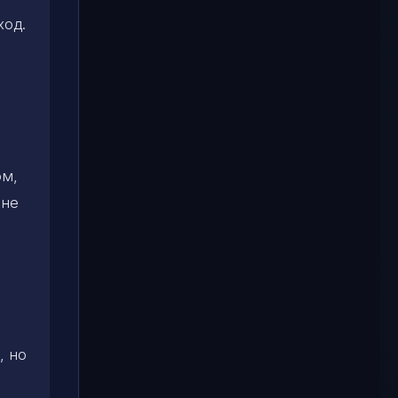
ход.
ом,
 не
, но