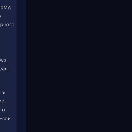
лему,
я
ирного
без
еал,
ть
ми.
то
Если