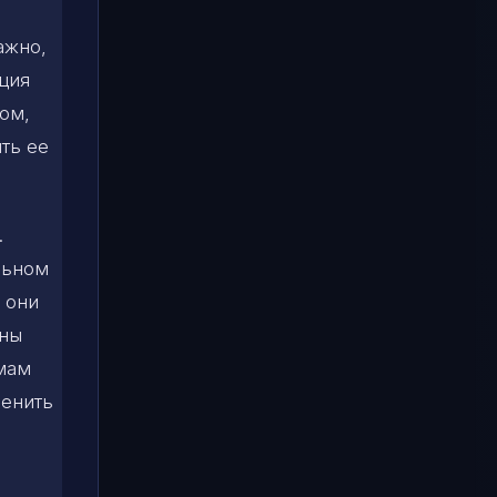
ажно,
ация
том,
ить ее
.
льном
 они
оны
емам
менить