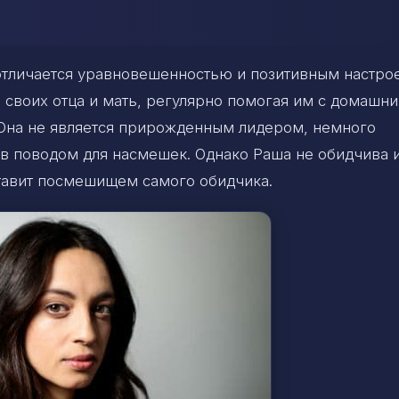
 отличается уравновешенностью и позитивным настро
ь своих отца и мать, регулярно помогая им с домашн
 Она не является прирожденным лидером, немного
ков поводом для насмешек. Однако Раша не обидчива 
ставит посмешищем самого обидчика.