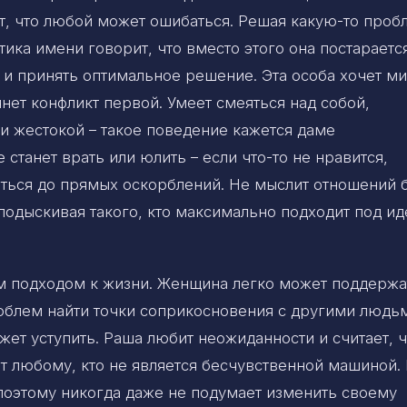
, что любой может ошибаться. Решая какую-то проб
тика имени говорит, что вместо этого она постараетс
и и принять оптимальное решение. Эта особа хочет м
нет конфликт первой. Умеет смеяться над собой,
ли жестокой – такое поведение кажется даме
станет врать или юлить – если что-то не нравится,
ваться до прямых оскорблений. Не мыслит отношений 
подыскивая такого, кто максимально подходит под ид
ым подходом к жизни. Женщина легко может поддержа
облем найти точки соприкосновения с другими людь
жет уступить. Раша любит неожиданности и считает, ч
т любому, кто не является бесчувственной машиной. 
, поэтому никогда даже не подумает изменить своему