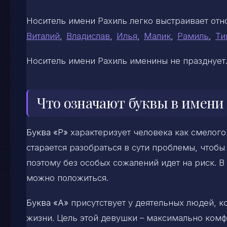
Носитель имени Рахиль легко выстраивает от
Виталий
,
Владислав
,
Илья
,
Малик
,
Рамиль
,
Ти
Носитель имени Рахиль именины не празднует
Что означают буквы в имени
Буква «Р»
характеризует человека как смелого
старается разобраться в сути проблемы, чтоб
поэтому без особых сожалений идет на риск. В
можно положиться.
Буква «А»
присутствует у деятельных людей, к
жизни. Цель этой девушки – максимально комф