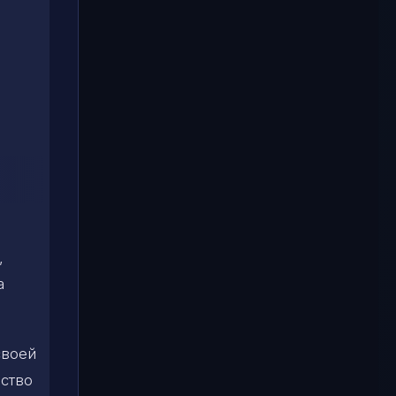
,
,
а
своей
рство