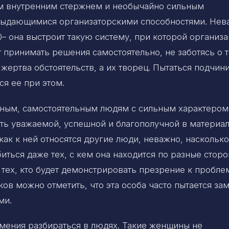
им внутренним стержнем и необычайно сильным
с выдающимися организаторскими способностями. Нев
0– она выстроит такую систему, при которой организ
т принимать решения самостоятельно, не заботясь о 
жертва обстоятельств, а их творец. Пытаться подчин
ся ее при этом.
ным, самостоятельным людям с сильным характером
ать уважаемой, успешной и благополучной в материа
как к ней относятся другие люди, неважно, насколько
биться даже тех, с кем она находится по разные стор
 тех, кто будет демонстрировать презрение к пробл
ков можно отметить, что эта особа часто пытается за
ми.
мения разбираться в людях. Такие женщины не