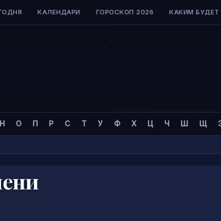
ГОДНЯ
КАЛЕНДАРИ
ГОРОСКОП 2026
КАКИМ БУДЕТ 
Н
О
П
Р
С
Т
У
Ф
Х
Ц
Ч
Ш
Щ
мени