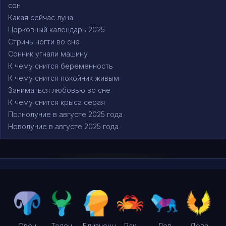
сон
Какая сейчас луна
Церковный календарь 2025
Стричь ногти во сне
Сонник угнали машину
К чему снится беременность
К чему снится покойник живым
Заниматься любовью во сне
К чему снится крыса серая
Полнолуние в августе 2025 года
Новолуние в августе 2025 года
Овен
Телец
Близнецы
Рак
Лев
Дева