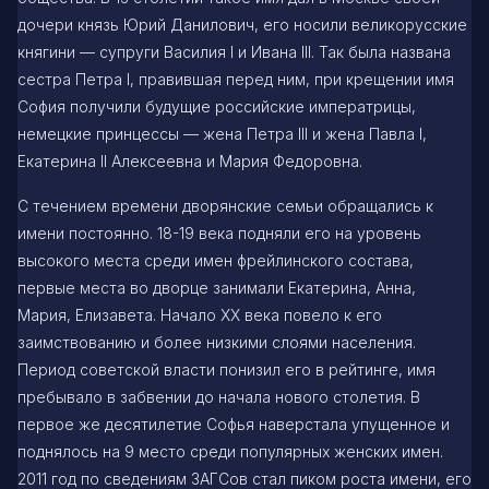
дочери князь Юрий Данилович, его носили великорусские
княгини — супруги Василия I и Ивана III. Так была названа
сестра Петра I, правившая перед ним, при крещении имя
София получили будущие российские императрицы,
немецкие принцессы — жена Петра III и жена Павла I,
Екатерина II Алексеевна и Мария Федоровна.
С течением времени дворянские семьи обращались к
имени постоянно. 18-19 века подняли его на уровень
высокого места среди имен фрейлинского состава,
первые места во дворце занимали Екатерина, Анна,
Мария, Елизавета. Начало XX века повело к его
заимствованию и более низкими слоями населения.
Период советской власти понизил его в рейтинге, имя
пребывало в забвении до начала нового столетия. В
первое же десятилетие Софья наверстала упущенное и
поднялось на 9 место среди популярных женских имен.
2011 год по сведениям ЗАГСов стал пиком роста имени, его