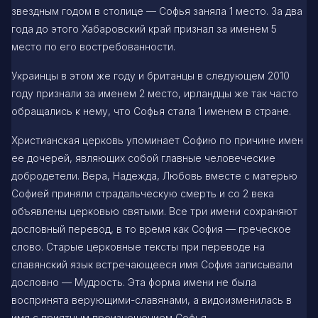
звездным годом в столице — Софья заняла 1 место. За два
года до этого Хабаровский край признал за именем 5
место по его востребованности.
Украинцы в этом же году и британцы в следующем 2010
году признали за именем 2 место, ирландцы же так часто
обращались к нему, что Софья стала 1 именем в стране.
Христианская церковь упоминает Софию по причине имен
ее дочерей, являющих собой главные человеческие
добродетели. Вера, Надежда, Любовь вместе с матерью
Софией приняли страдальческую смерть и со 2 века
объявлены церковью святыми. Все три имени сохраняют
дословный перевод, в то время как София — греческое
слово. Старые церковные тексты при переводе на
славянский язык встречающееся имя София записывали
дословно — Мудрость. Эта форма имени не была
воспринята верующими-славянами, а видоизменилась в
имя с приятным произношением Софья.