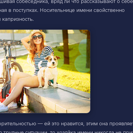
ивая собеседника, вряд ли что рассказывают о себе
ая в поступках. Носительнице имени свойственно
и капризность.
орительностью — ей это нравится, этим она проявляе
о трудные ситуации, то хозяйка имени никогда не при