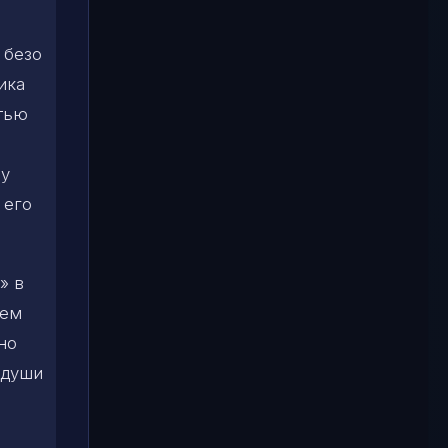
 безо
ика
тью
 у
 его
» в
чем
но
 души