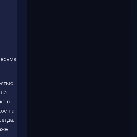
весьма
остью
 не
кс в
кое на
сегда.
аже