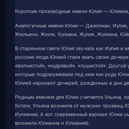
Короткие производные имени Юлия — Юлиана,
Аналогичные имени Юлия — Джиллиан, Иулия,
Жюльенн, Жюли, Хулиана, Жулия, Жулиана, Юйл
В старинном свете Юлия звучала как Иулия и им
русские люди Юлией стали звать своих дочере
«волнистой», «кудрявой», «пушистой». Другой 
которые подразумевали под ним «из рода Юлие
Юлией нарекают дочерей, рожденных в дни дека
Родным именем для Юлии считается Ульяна, х
Кстати, Ульяна возникла от мужских прозвищ Ю
Иулиания. А вот современный вариант Юлии см
возникли Юлианна и Юлиания).