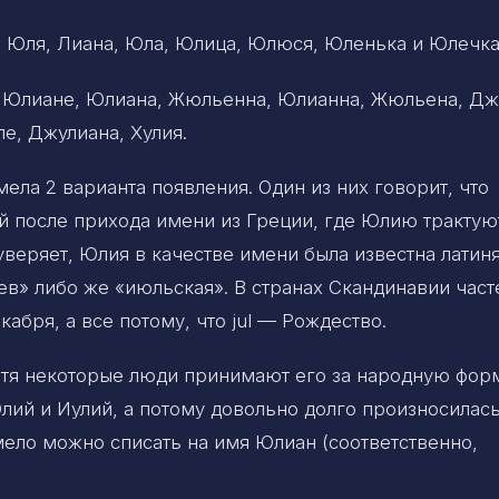
 Юля, Лиана, Юла, Юлица, Юлюся, Юленька и Юлечка
 Юлиане, Юлиана, Жюльенна, Юлианна, Жюльена, Дж
е, Джулиана, Хулия.
ела 2 варианта появления. Один из них говорит, что
й после прихода имени из Греции, где Юлию трактую
уверяет, Юлия в качестве имени была известна латин
в» либо же «июльская». В странах Скандинавии част
бря, а все потому, что jul — Рождество.
отя некоторые люди принимают его за народную фор
лий и Иулий, а потому довольно долго произносилась
ело можно списать на имя Юлиан (соответственно,