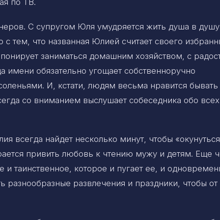
ая по ТВ.
неров. С супругом Юля умудряется жить душа в душу
о с тем, что названная Юлией считает своего избранн
понирует заниматься домашним хозяйством, с радос
ца имени обязательно угощает собственноручно
оленьями. И, кстати, людям весьма нравится бывать
сегда со вниманием выслушает собеседника обо всех
я всегда найдет несколько минут, чтобы «окунуться
рается привить любовь к чтению мужу и детям. Еще 
 и таинственное, которое и пугает ее, и одновремен
ть разнообразные развлечения и праздники, чтобы от