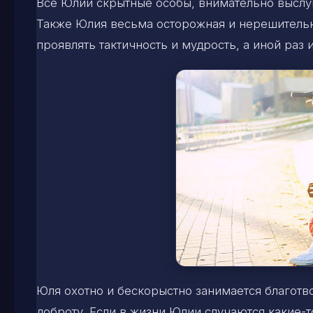
Все Юлии скрытные особы, внимательно выслуш
Также Юлия весьма осторожная и нерешительн
проявлять тактичность и мудрость, а иной раз 
Юля охотно и бескорыстно занимается благотв
доброту. Если в жизни Юлии случаются какие-т