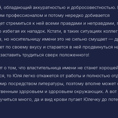
й, обладающий аккуратностью и добросовестностью. 
им профессионалом и потому нередко добивается
ет стремиться к ней всеми правдами и неправдами, 
избегая их нападок. Кстати, в таких ситуациях колле
в, но носительницу имени это не сильно смущает — д
т по своему вкусу и старается в ней продвинуться н
заставить трудиться сверх положенного!
ит о том, что властительница имени не станет хороше
я, то Юля легко откажется от работы и полностью от
 мир посредством литературы, поэтому вполне может с
твенным здоровьем и здоровьем окружающих. А вот
читься много, да и вид крови пугает Юлечку до пот