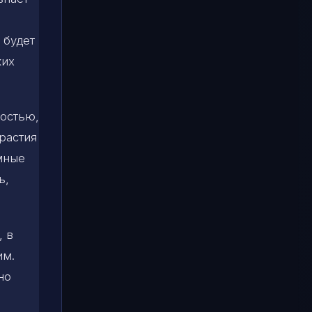
 будет
ких
ностью,
растия
мные
ь,
, в
им.
но