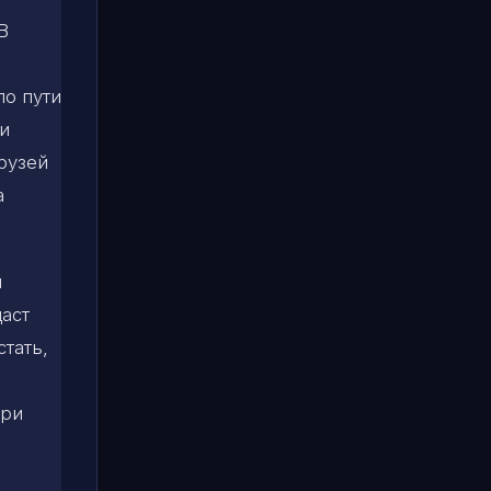
В
по пути
ги
рузей
а
й
даст
тать,
ери