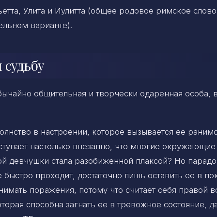
етта, Улита и Иулитта (общее родовое римское слово
тельном варианте).
 судьбу
бычайно общительная и творчески одаренная особа, 
оянство в настроении, которое вызывается ее раним
ступает настолько внезапно, что многие окружающие
ной девчушки стала разобиженной плаксой? Но парадо
 быстро проходит, достаточно лишь оставить ее в по
имать поражения, потому что считает себя правой в
торая способна загнать ее в тревожное состояние, д