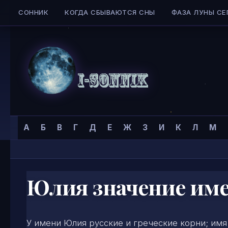
СОННИК
КОГДА СБЫВАЮТСЯ СНЫ
ФАЗА ЛУНЫ СЕ
Skip to content
Сонник
Главная страница
»
Тайна имени
»
Имена для женщин
»
А
Б
В
Г
Д
Е
Ж
З
И
К
Л
М
I-
SONNIK.COM
Юлия значение им
У имени Юлия русские и греческие корни; имя 