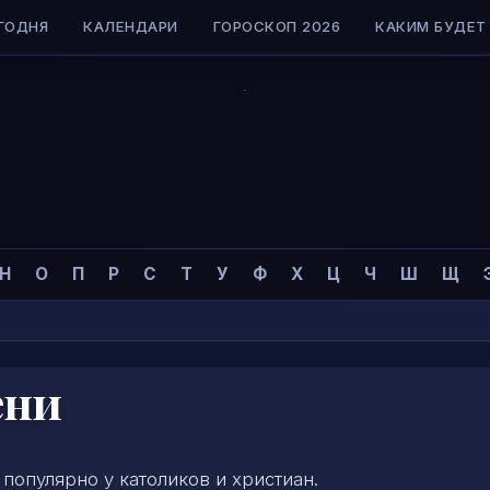
ГОДНЯ
КАЛЕНДАРИ
ГОРОСКОП 2026
КАКИМ БУДЕТ 
Н
О
П
Р
С
Т
У
Ф
Х
Ц
Ч
Ш
Щ
ени
популярно у католиков и христиан.