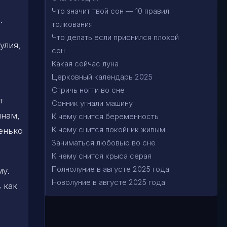
Что значит твой сон — 10 правил
.
толкования
Что делать если приснился плохой
улия,
сон
Какая сейчас луна
Церковный календарь 2025
Стричь ногти во сне
т
Сонник угнали машину
янам,
К чему снится беременность
К чему снится покойник живым
енько
Заниматься любовью во сне
К чему снится крыса серая
Полнолуние в августе 2025 года
му.
Новолуние в августе 2025 года
 как