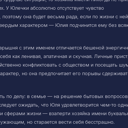
х. У Юлечки абсолютно отсутствует чувство
 поэтому она будет весьма рада, если по жизни с ней
твердым характером — Юлия подчинится ему без вся
Барышня с этим именем отличается бешеной энергич
себя как ленивая, апатичная и скучная. Личные прист
йственно конфликтовать с обществом и посещать шу
арактер, но она предпочитает его порывы сдерживат
ь по делу: в семье — на решение бытовых вопросов
следует ожидать, что Юля удовлетворится чем-то одн
и сферами жизни — взаперти хозяйка имени букваль
ужающим, но старается вести себя бесстрашно.