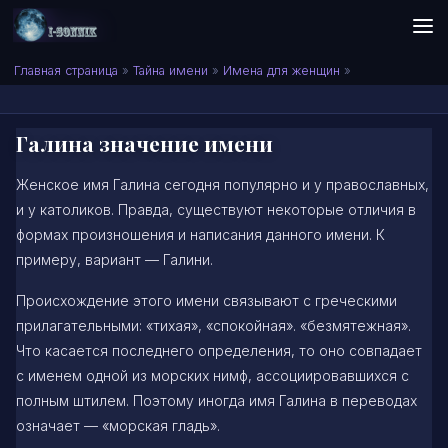
Skip to content
Сонник I-SONNIK.COM
Главная страница
»
Тайна имени
»
Имена для женщин
»
Галина значение имени
Женское имя Галина сегодня популярно и у православных,
и у католиков. Правда, существуют некоторые отличия в
формах произношения и написания данного имени. К
примеру, вариант — Галини.
Происхождение этого имени связывают с греческими
прилагательными: «тихая», «спокойная». «безмятежная».
Что касается последнего определения, то оно совпадает
с именем одной из морских нимф, ассоциировавшихся с
полным штилем. Поэтому иногда имя Галина в переводах
означает — «морская гладь».