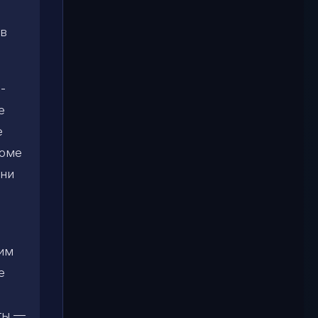
 в
-
е
е
роме
ени
ким
е
ты —