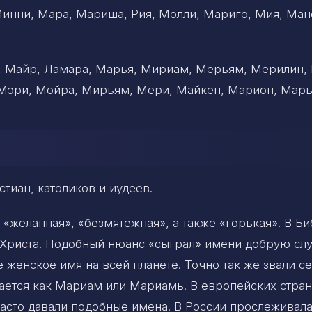
Минни, Мара, Мариша, Рия, Молли, Мариго, Мия, Ман
 Майр, Ламара, Марья, Мириам, Мерьям, Мерилин,
Мэри, Мойра, Мирьям, Мери, Майкен, Марион, Марь
иан, католиков и иудеев.
желанная», «безмятежная», а также «горькая». В Би
а Христа. Подобный нюанс «сыграл» имени добрую сл
 женское имя на всей планете. Точно так же звали с
ается как Мариам или Мариамь. В европейских стран
асто давали подобные имена. В России прослеживал