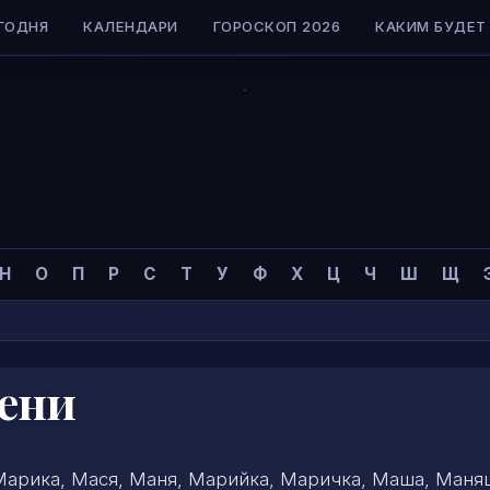
ГОДНЯ
КАЛЕНДАРИ
ГОРОСКОП 2026
КАКИМ БУДЕТ 
Н
О
П
Р
С
Т
У
Ф
Х
Ц
Ч
Ш
Щ
ени
арика, Мася, Маня, Марийка, Маричка, Маша, Маня