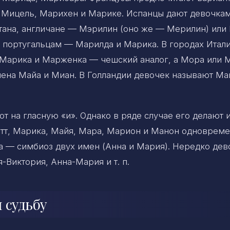
 Мицель, Марихен и Марике. Испанцы дают девочка
ана, англичане — Мэрилин (оно же — Мерилин) или
 португальцам — Марилда и Марика. В городах Итал
 Марика и Марженка — чешский аналог, а Мора или 
ена Майа и Миан. В Голландии девочек называют Ма
 на гласную «и». Однако в ряде случае его делают и
этт, Марика, Майя, Мара, Марион и Манон одноврем
 — симбиоз двух имен (Анна и Мария). Нередко де
Виктория, Анна-Мария и т. п.
 судьбу