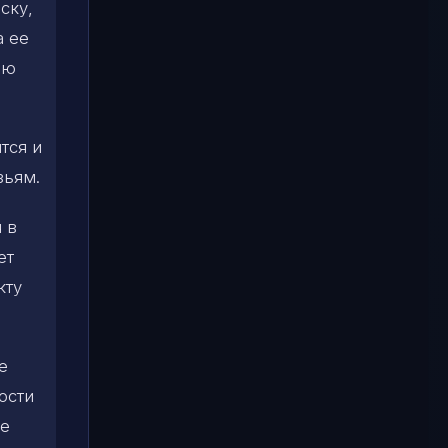
ску,
а ее
ью
тся и
зьям.
 в
ет
кту
е
ости
ое