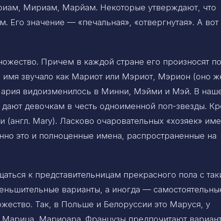
иам, Мириам, Марйам. Некоторые утверждают, что
 Его значение — «печальная», «отвергнутая». А вот
ожество. Причем в каждой стране его произносят по
 имя звучало как Мариот или Мэриот, Мэрион (оно ж
ария видоизменилось в Минни, Мэйми и Мэй. В наш
 дают девочкам в честь одноименной поп-звезды. К
 (англ. Mary). Ласково очаровательных «хозяек» им
но это и полноценные имена, распространенные на
щаться к представительницам прекрасного пола с та
еньшительные варианты, а иногда — самостоятельны
ество. Так, в Польше и Белоруссии это Маруся, у
 Марица, Мариоара. Французы предпочитают вариан