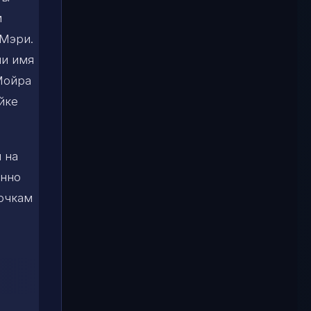
м
 Мэри.
ии имя
Мойра
йке
 на
енно
вочкам