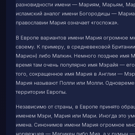
разновидности имени — Мариям, Марьям, Мар
исламский аналог имени Богородицы — Мариам.
православии Мария означает «госпожа».
В Европе вариантов имени Мария огромное мн
своему. К примеру, в средневековой Британии
Марион) либо Малкин. Немного позднее имя М
время там очень популярно имя Мэрайя — его
того, сокращенное имя Мария в Англии — Мэри
Мария называют Полли или Молли. Одновремен
территории Европы.
Независимо от страны, в Европе принято обра
именем Мэри, Мария или Мари. Иногда это ум
имена. Синонимов имени Мария огромное множ
норвежцев — Марикен либо Миа, а у румын —