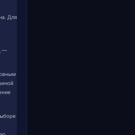
на. Для
д —
ховным
шиной
ение
выборе
ую