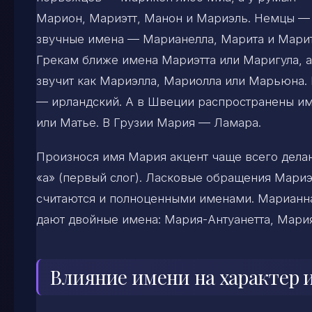
Марион, Мариэтт, Манон и Мариэль. Немцы —
звучные имена — Марианелла, Марита и Марит
Грекам ближе имена Мариэтта или Маригула, а
звучит как Мариэлла, Мариолла или Марьюна.
— ирландский. А в Швеции распространены им
или Матье. В Грузии Мария — Ламара.
Произнося имя Мария акцент чаще всего делают
«а» (первый слог). Ласковые обращения Мари
считаются и полноценными именами. Марианна
дают двойные имена: Мария-Антуанетта, Мария-
Влияние имени на характер и