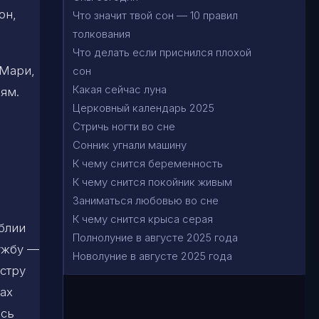
он,
Что значит твой сон — 10 правил
толкования
Что делать если приснился плохой
 Мари,
сон
Какая сейчас луна
ям.
Церковный календарь 2025
Стричь ногти во сне
Сонник угнали машину
К чему снится беременность
К чему снится покойник живым
Заниматься любовью во сне
К чему снится крыса серая
блии
Полнолуние в августе 2025 года
ужбу —
Новолуние в августе 2025 года
естру
ах
ась