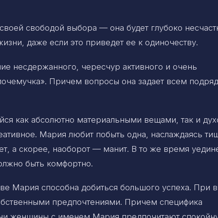
своей свободой выбора — она будет глубоко несчаст
изни, даже если это приведет ее к одиночеству.
ие несдержанного, чересчур активного и очень
«почемучка». Причем вопросы она задает всем подря
йся как абсолютно материальными вещами, так и ду
еативное. Мария любит побыть одна, наслаждаясь ти
т, а скорее, наоборот — манит. В то же время уедин
должно быть комфортно.
тве Мария способна добиться большого успеха. При 
собственными предпочтениями. Причем специфика
Одни женщины с именем Мария предпочитают спокойн