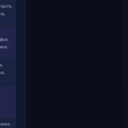
Настя,
на,
фья,
ина.
я,
на,
.
ванна,