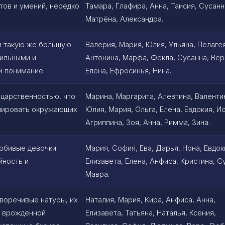
тов и умений, нередко
Тамара, Глафира, Анна, Таисия, Сусанн
Матрёна, Александра.
и такую же большую
Валерия, Мария, Юлия, Ульяна, Пелагея
сильными и
Антонина, Марфа, Фёкла, Сусанна, Вер
и понимание.
Елена, Ефросинья, Нина.
царственностью, что
Марина, Маргарита, Алевтина, Валенти
олировать окружающих
Юлия, Мария, Ольга, Елена, Евдокия, И
Агриппина, Зоя, Анна, Римма, Зина.
юбивые девочки
Мария, София, Ева, Дарья, Нона, Евдок
йность и
Елизавета, Елена, Анфиса, Кристина, С
Мавра.
воречивые натуры, их
Наталия, Мария, Кира, Анфиса, Анна,
с врожденной
Елизавета, Татьяна, Наталья, Ксения,