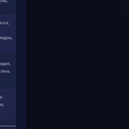
овь,
исья,
иадна,
авдия,
рёна,
а,
я,