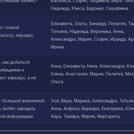
 успешные бизнес-
Василиса, София, Людмила, Вера, Люб
Надежда, Раиса, Евдокия, Серафима.
Елизавета, Злата, Зинаида, Пелагея, Та
ют тонкой
Татьяна, Надежда, Вероника, Анна,
расоту, нередко
Александра, Мария, София, Ираида, Ар
Ирина.
, как добиться
Анна, Елизавета, Нина, Александра, Кл
амбициями и
Елена, Анастасия, Мария, Пелагея, Мат
ют карьеру, а не
Ольга.
т большой жизненной
Зоя, Вера, Марина, Александра, Татьян
ь любят заводить
Анна, Анфиса, Варвара, Екатерина, Юли
ной информации.
Кира, Тамара, Мария, Маргарита.