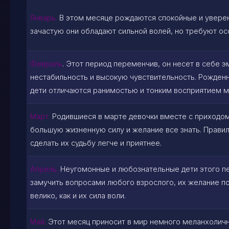
Январь.
В этом месяце рождаются спокойные и уверен
зачастую они обладают сильной волей, но требуют ос
Февраль
. Этот период переменчив, он несет в себе 
нестабильность и высокую чувствительность. Рожден
дети отличаются ранимостью и тонким восприятием м
Март.
Родившиеся в марте девочки вместе с приходо
большую жизненную силу и желание все знать. Прави
сделать их судьбу легче и приятнее.
Апрель.
Неугомонные и любознательные дети этого п
замучить вопросами любого взрослого, их желание п
велико, как и их сила воли.
Май.
Этот месяц приносит в мир немного меланхоличн