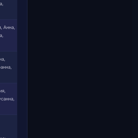
а,
, Анна,
а,
на,
оанна,
ия,
усанна,