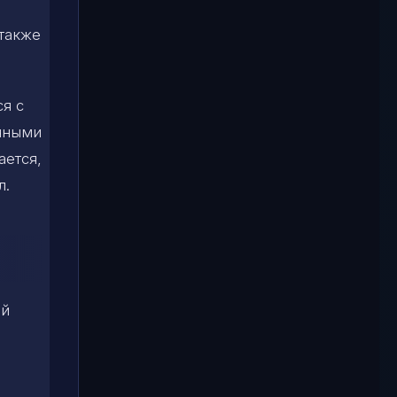
 также
я с
ачными
ается,
л.
ой