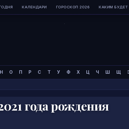
ГОДНЯ
КАЛЕНДАРИ
ГОРОСКОП 2026
КАКИМ БУДЕТ 
Н
О
П
Р
С
Т
У
Ф
Х
Ц
Ч
Ш
Щ
2021 года рождения