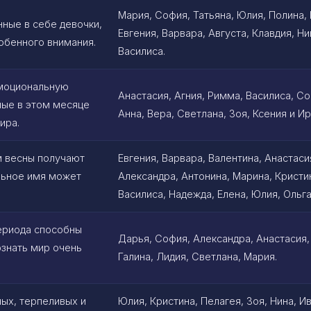
Мария, София, Татьяна, Юлия, Полина, 
ные в себе девочки,
Евгения, Варвара, Августа, Клавдия, Ни
обенного внимания.
Василиса.
эмоциональную
Анастасия, Агния, Римма, Василиса, Со
ные в этом месяце
Анна, Вера, Светлана, Зоя, Ксения и Ир
ира.
м весны получают
Евгения, Варвара, Валентина, Анастаси
льное имя может
Александра, Антонина, Марина, Кристи
Василиса, Надежда, Елена, Юлия, Ольга
ериода способны
Дарья, София, Александра, Анастасия,
ознать мир очень
Галина, Лидия, Светлана, Мария.
ых, терпеливых и
Юлия, Кристина, Пелагея, Зоя, Нина, И