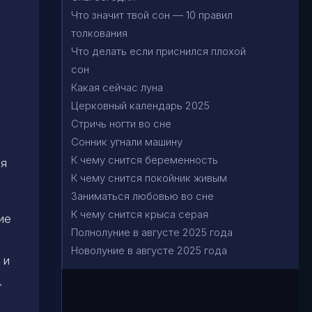
Что значит твой сон — 10 правил
толкования
Что делать если приснился плохой
сон
Какая сейчас луна
Церковный календарь 2025
Стричь ногти во сне
Сонник угнали машину
К чему снится беременность
мя
К чему снится покойник живым
Заниматься любовью во сне
К чему снится крыса серая
ие
Полнолуние в августе 2025 года
Новолуние в августе 2025 года
 и
.