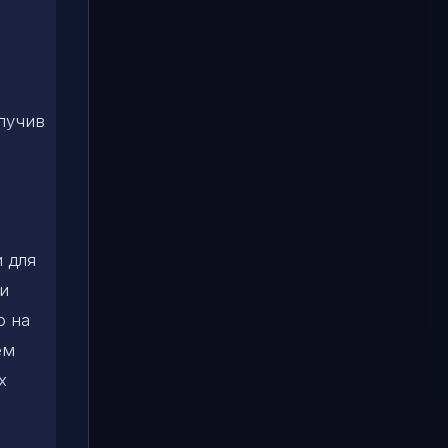
олучив
и для
 и
о на
ем
х