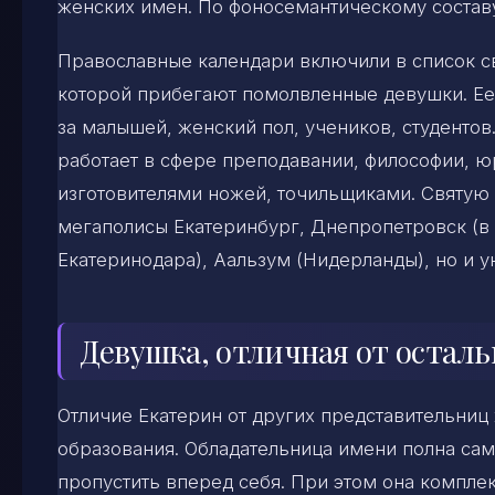
женских имен. По фоносемантическому составу
Православные календари включили в список с
которой прибегают помолвленные девушки. Ее ч
за малышей, женский пол, учеников, студентов
работает в сфере преподавании, философии, ю
изготовителями ножей, точильщиками. Святую 
мегаполисы Екатеринбург, Днепропетровск (в
Екатеринодара), Аальзум (Нидерланды), но и у
Девушка, отличная от остал
Отличие Екатерин от других представительни
образования. Обладательница имени полна са
пропустить вперед себя. При этом она компле