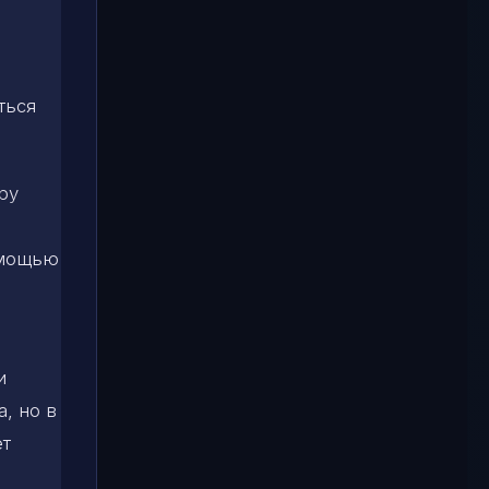
ться
ру
омощью
и
, но в
ет