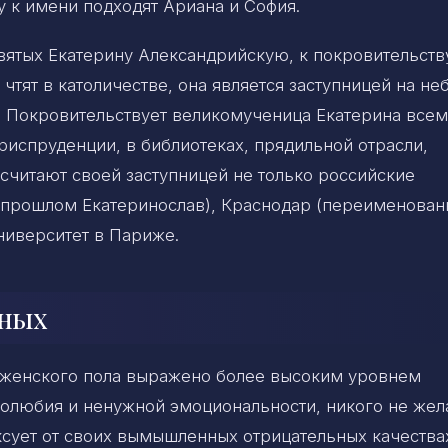
 к имени подходят Ариана и София.
вятых Екатерину Александрийскую, к покровительств
тят в католичестве, она является заступницей на не
. Покровительствует великомученица Екатерина всем
риспруденции, в библиотеках, прядильной отрасли,
считают своей заступницей не только российские
 прошлом Екатеринослав), Краснодар (переименован
ниверситет в Париже.
ьных
ц женского пола выражено более высоким уровнем
молюбия и ненужной эмоциональности, никого не жел
ксует от своих вымышленных отрицательных качества