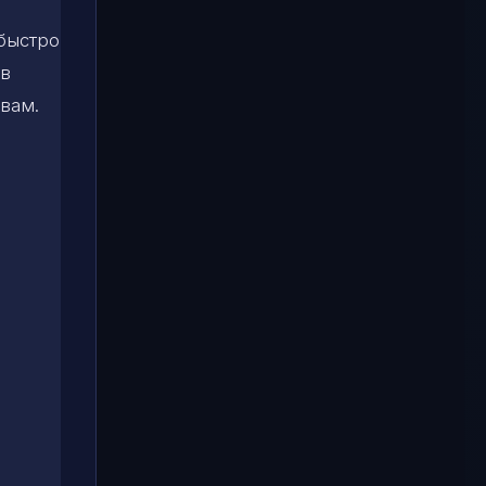
быстро
 в
твам.