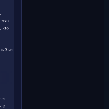
у
бесах
, кто
ный из
ает
х и