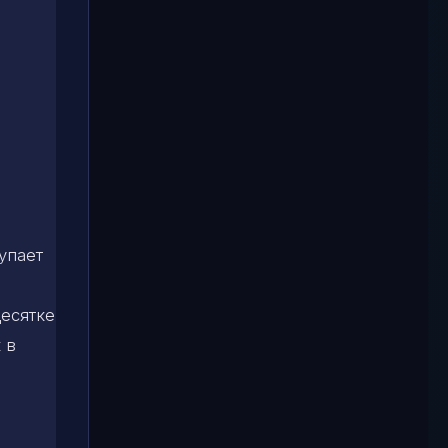
упает
десятке
 в