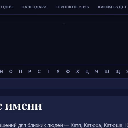
ГОДНЯ
КАЛЕНДАРИ
ГОРОСКОП 2026
КАКИМ БУДЕТ 
Н
О
П
Р
С
Т
У
Ф
Х
Ц
Ч
Ш
Щ
е имени
щений для близких людей — Катя, Катюха, Катюша, К