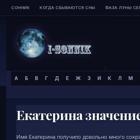
СОННИК
КОГДА СБЫВАЮТСЯ СНЫ
ФАЗА ЛУНЫ СЕ
Skip to content
Сонник
Главная страница
»
Тайна имени
»
Имена для женщин
»
А
Б
В
Г
Д
Е
Ж
З
И
К
Л
М
I-
SONNIK.COM
Екатерина значени
Имя Екатерина получило довольно много сокра