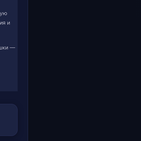
рую
ия и
ушки —