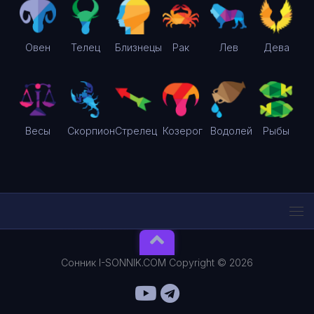
Овен
Телец
Близнецы
Рак
Лев
Дева
Весы
Скорпион
Стрелец
Козерог
Водолей
Рыбы
Сонник I-SONNIK.COM Copyright © 2026