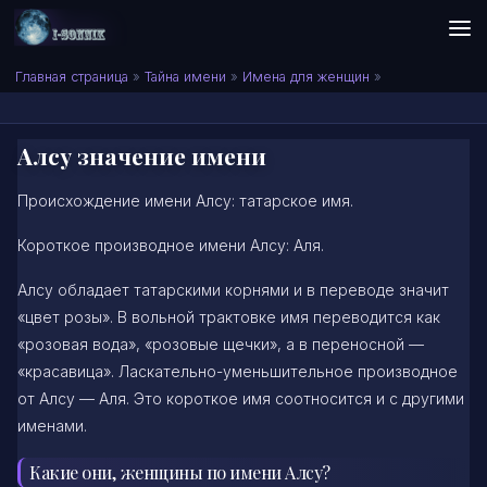
Skip to content
Сонник I-SONNIK.COM
Главная страница
»
Тайна имени
»
Имена для женщин
»
Алсу значение имени
Происхождение имени Алсу: татарское имя.
Короткое производное имени Алсу: Аля.
Алсу обладает татарскими корнями и в переводе значит
«цвет розы». В вольной трактовке имя переводится как
«розовая вода», «розовые щечки», а в переносной —
«красавица». Ласкательно-уменьшительное производное
от Алсу — Аля. Это короткое имя соотносится и с другими
именами.
Какие они, женщины по имени Алсу?