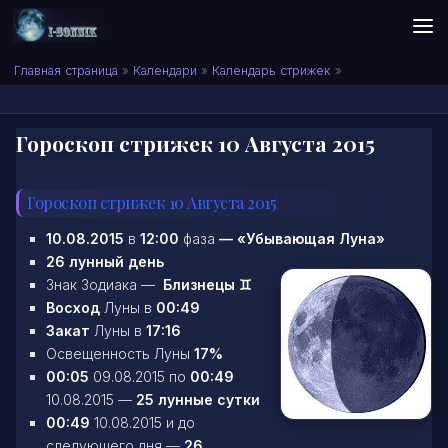
Skip to content
Сонник I-SONNIK.COM
Главная страница
»
Календари
»
Календарь стрижек
»
Гороскоп стрижек 10 Августа 2015
Гороскоп стрижек 10 Августа 2015
10.08.2015
в
12:00
фаза
—
«Убывающая Луна»
26 лунный день
Знак Зодиака —
Близнецы ♊
Восход
Луны в
00:49
Закат
Луны в
17:16
Освещенность Луны
17%
00:05
09.08.2015 по
00:49
10.08.2015 —
25 лунные сутки
00:49
10.08.2015 и до
следующего дня —
26