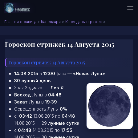
Skip to content
Сонник I-SONNIK.COM
Главная страница
»
Календари
»
Календарь стрижек
»
Гороскоп стрижек 14 Августа 2015
Гороскоп стрижек 14 Августа 2015
14.08.2015
в
12:00
фаза
—
«Новая Луна»
30 лунный день
Знак Зодиака —
Лев ♌
Восход
Луны в
04:48
Закат
Луны в
19:39
Освещенность Луны
0%
c
03:42
13.08.2015 по
04:48
14.08.2015 — 29
лунные сутки
c
04:48
14.08.2015 по
17:55
14.08.2015 — 30
лунные сутки