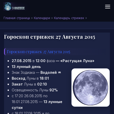
Skip to content
Сонник I-SONNIK.COM
Главная страница
»
Календари
»
Календарь стрижек
»
Гороскоп стрижек 27 Августа 2015
Гороскоп стрижек 27 Августа 2015
27.08.2015
в
12:00
фаза
—
«Растущая Луна»
13 лунный день
Знак Зодиака —
Водолей ♒
Восход
Луны в
18:01
Закат
Луны в
02:10
Освещенность Луны
92%
c 17:20 26.08.2015 по
18:01 27.08.2015 —
13 лунные
сутки
c 18:01 27.08.2015 и до