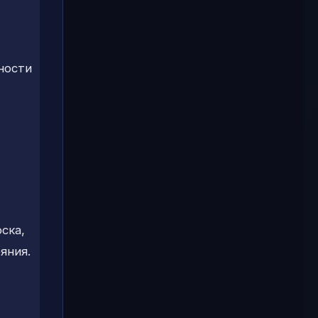
ности
ска,
яния.