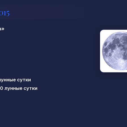
015
а»
лунные сутки
0 лунные сутки