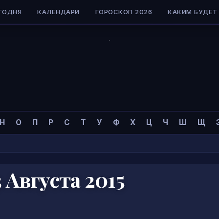
ГОДНЯ
КАЛЕНДАРИ
ГОРОСКОП 2026
КАКИМ БУДЕТ 
Н
О
П
Р
С
Т
У
Ф
Х
Ц
Ч
Ш
Щ
 Августа 2015