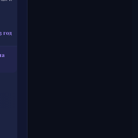
 год
на