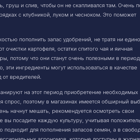
ь, груш и слив, чтобы он не скапливался там. Очень 
рядках с клубникой, луком и чесноком. Это поможет
остью пополнить запас удобрений, не тратя ни един
от очистки картофеля, остатки спитого чая и яичная
ры, потому что они станут очень полезными в период
о, эти ингредиенты могут использоваться в качестве
 от вредителей.
 планируют на этот период приобретение необходимых
ся спрос, поэтому в магазинах имеется обширный вы
ень начнут мешать, рекомендуется осмотреть свои
е вы посадите каждую культуру, учитывая положител
о подходит для пополнения запасов семян, а в свобо
ессиональных агрономов, которые доступны в журна