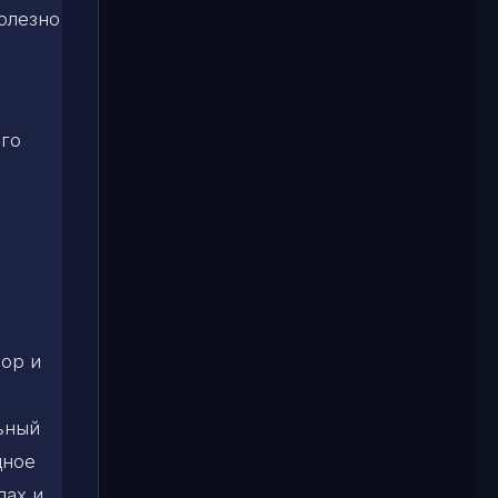
полезно
ого
бор и
ьный
дное
лах и