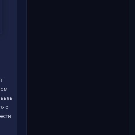
ет
ном
евьев
го с
жести