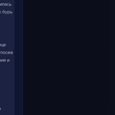
вилась
х бурь
ице
 посев
ния и
е