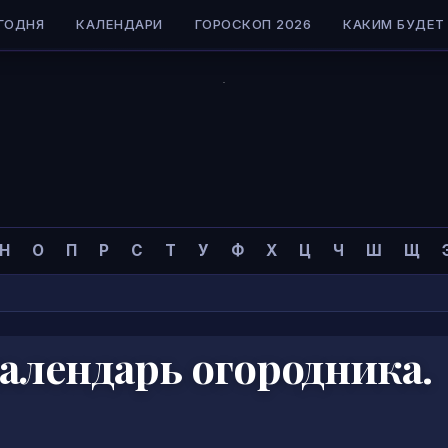
ГОДНЯ
КАЛЕНДАРИ
ГОРОСКОП 2026
КАКИМ БУДЕТ 
Н
О
П
Р
С
Т
У
Ф
Х
Ц
Ч
Ш
Щ
алендарь огородника.