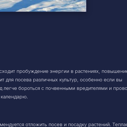
сходит пробуждение энергии в растениях, повышени
т для посева различных культур, особенно если вы
иод легче бороться с почвенными вредителями и пров
 календарю.
омендуется отложить посев и посадку растений. Тепла