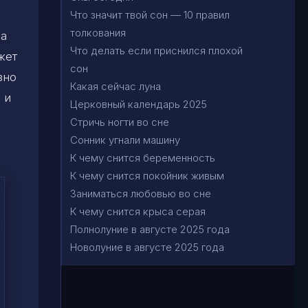
Что значит твой сон — 10 правил
толкования
на
Что делать если приснился плохой
жет
сон
зно
Какая сейчас луна
 и
Церковный календарь 2025
Стричь ногти во сне
Сонник угнали машину
К чему снится беременность
К чему снится покойник живым
Заниматься любовью во сне
К чему снится крыса серая
Полнолуние в августе 2025 года
Новолуние в августе 2025 года