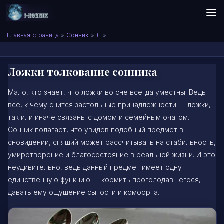
Skip to content
Сонник I-SONNIK.COM
Главная страница
»
Сонник
»
Л
»
Ложки толкование сонника
Мало, кто знает, что ложки во сне всегда уместны. Ведь
все, к чему снится застольные принадлежности — ложки,
так или иначе связаны с домом и семейным очагом.
Сонник полагает, что увидев подобный предмет в
сновидении, спящий может рассчитывать на стабильность,
умиротворение и благосостояние в реальной жизни. И это
неудивительно, ведь данный предмет имеет одну
единственную функцию — кормить проголодавшегося,
давать ему ощущение сытости и комфорта.