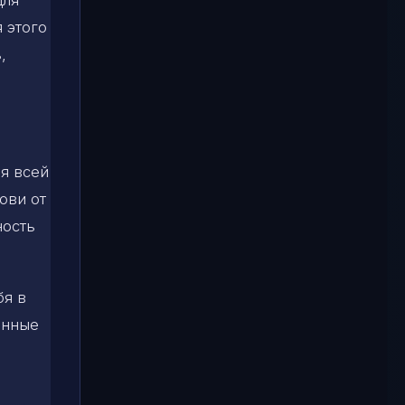
для
я этого
,
я всей
ови от
ность
бя в
енные