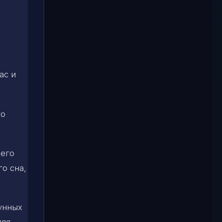
ас и
го
 его
о сна,
лунных