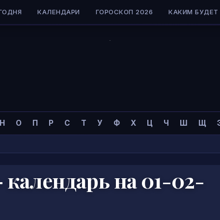
ГОДНЯ
КАЛЕНДАРИ
ГОРОСКОП 2026
КАКИМ БУДЕТ 
Н
О
П
Р
С
Т
У
Ф
Х
Ц
Ч
Ш
Щ
календарь на 01-02-