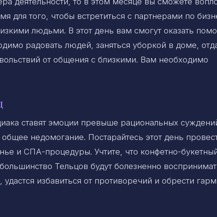
фера деятельности, то в этом месяце вы сможете вопло
я для того, чтобы встретиться с партнерами по бизн
изкими людьми. В этот день вам смогут оказать пом
димо радовать людей, заняться уборкой в доме, отд
вольствий от общения с близкими. Вам необходимо
ц
диака ставят эмоции превыше рациональных суждени
и общее недомогание. Постарайтесь этот день провес
нье и СПА-процедуры. Учтите, что конфетно-букетны
 большинство Тельцов будут болезненно воспринимат
, удастся избавиться от противоречий и обрести гар