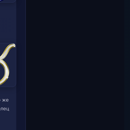
о же
елец