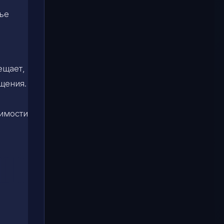
ье
ещает,
щения.
симости