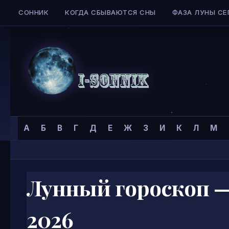
СОННИК
КОГДА СБЫВАЮТСЯ СНЫ
ФАЗА ЛУНЫ СЕ
Skip to content
Сонник
Главная страница
»
А
Б
В
Г
Д
Е
Ж
З
И
К
Л
М
I-
SONNIK.COM
Лунный гороскоп — 
2026