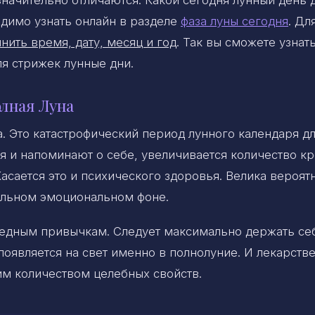
 значительно отличаются. Какой сегодня лунный день 
димо узнать онлайн в разделе
фаза луны сегодня
. Дл
нить время, дату, месяц и год
. Так вы сможете узнать
ля стрижек лунные дни.
лная Луна
. Это катастрофический период лунного календаря дл
 и напоминают о себе, увеличивается количество кр
асается это и психического здоровья. Велика вероят
ильном эмоциональном фоне.
вредным привычкам. Следует максимально держать се
появляется на свет именно в полнолуние. И лекарств
м количеством целебных свойств.