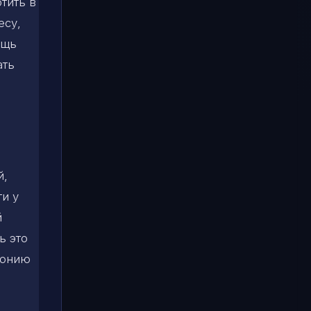
тить в
есу,
ощь
ать
й,
ти у
й
ь это
монию