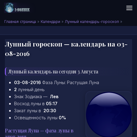
Skip to content
Сонник I-SONNIK.COM
Главная страница
»
Календари
»
Лунный календарь-гороскоп
»
Лунный гороскоп — календарь на 03-
08-2016
Лунный календарь на сегодня 3 Августа
03-08-2016
Фаза Луны: Растущая Луна
2
лунный день
Знак Зодиака —
Лев
Восход луны в
05:17
Закат луны в
20:30
Освещенность луны
0%
Растущая Луна — фаза луны в
этот день