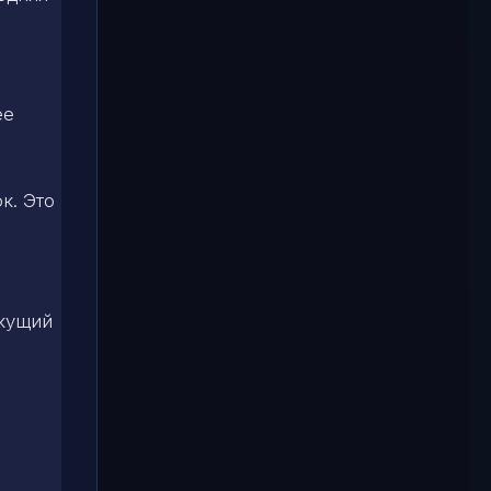
ее
к. Это
екущий