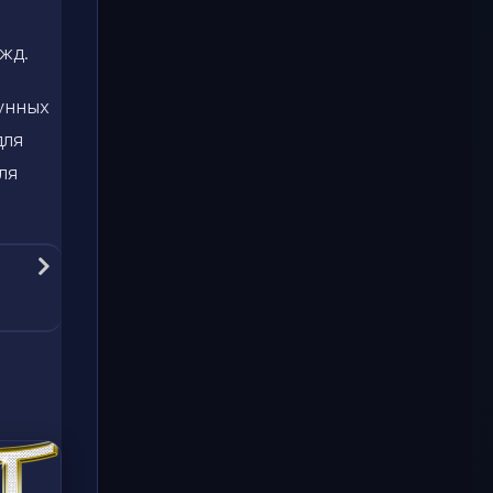
жд.
лунных
для
ля