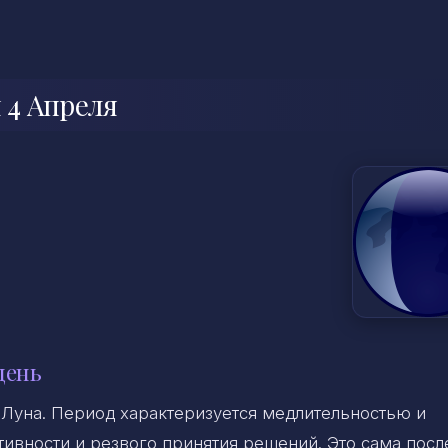
 4 Апреля
день
уна. Период характеризуется медлительностью и
тивности и резвого принятия решений. Это сама посл