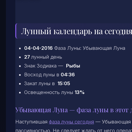
Лунный календарь на сегодня
04-04-2016
Фаза Луны: Убывающая Луна
27
лунный день
Знак Зодиака —
Рыбы
Восход луны в
04:36
Закат луны в
15:05
Освещенность луны
13%
Убывающая Луна — фаза луны в этот 
Наступившая
фаза луны сегодня
— Убывающая Л
пассивностью. Не следует ждать от него опера