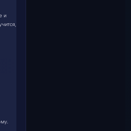
е и
учится,
ому.