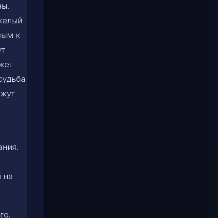
ны.
желый
вым к
ут
жет
судьба
ажут
ания.
 на
го.