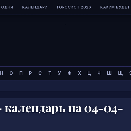
ГОДНЯ
КАЛЕНДАРИ
ГОРОСКОП 2026
КАКИМ БУДЕТ 
коп
»
Н
О
П
Р
С
Т
У
Ф
Х
Ц
Ч
Ш
Щ
 календарь на 04-04-