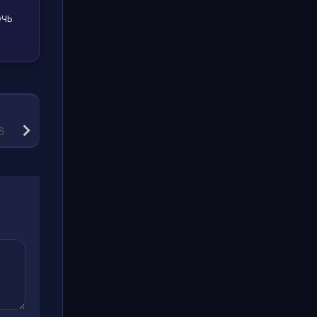
очь
6