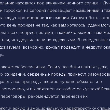
ельник находится под влиянием ночного солнца – Лу
й гороскоп на сегодня предвещает насыщенный и тя
 вас ждут противоречивые эмоции. Следует быть гото
что день пройдет не так, как вам хотелось. Удачи мог
оваться с неприятностями, в какой-то момент вам мо
ться, что друзья стали ненадежными. В понедельник 
дсказуема: возможно, друзья подведут, а недруги ок
ь.
 окажется бессильным. Если у вас были важные дела,
ших ожиданий, сердечные победы принесут разочаров
долеть все преграды: шестое чувство обязательно
астроению, и вы обязательно добьетесь успеха! Если
 переговоры, рекомендуется перенести их
хологическую и эмоциональную характеристику спяще