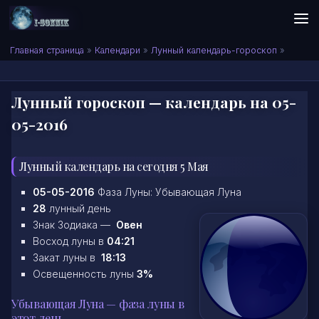
Skip to content
Сонник I-SONNIK.COM
Главная страница
»
Календари
»
Лунный календарь-гороскоп
»
Лунный гороскоп — календарь на 05-
05-2016
Лунный календарь на сегодня 5 Мая
05-05-2016
Фаза Луны: Убывающая Луна
28
лунный день
Знак Зодиака —
Овен
Восход луны в
04:21
Закат луны в
18:13
Освещенность луны
3%
Убывающая Луна — фаза луны в
этот день