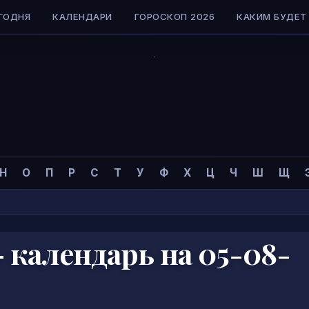
ГОДНЯ
КАЛЕНДАРИ
ГОРОСКОП 2026
КАКИМ БУДЕТ 
коп
»
Н
О
П
Р
С
Т
У
Ф
Х
Ц
Ч
Ш
Щ
 календарь на 05-08-