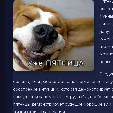
Пятни
олицет
Лунны
Пятни
девуш
тяжело
итоги 
можно
воплощ
Следу
больше, чем работа. Сон с четверга на пятницу
обострение интуиции, которая демонстрирует 
вам удастся запомнить к утру, найдут себе ме
пятницы демонстрирует будущие хорошие или п
жизни стоит ждать удачи.