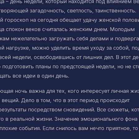
ца – день недели, который находится под влиянием В
воряющей загадочность, светлость, таинственность.
й гороскоп на сегодня обещает удачу женской полов
ца спокон веков считалась женским днем. Молодым
кам нежелательно загружать себя делами и подверга
й нагрузке, можно уделить время уходу за собой, по
всей недели, освободившись от лишних дел. В этот д
 подготовить планы по предстоящей недели, но не ст
ать все идеи в один день.
ющая ночь важна для тех, кого интересует личная жи
 вещий. Дело в том, что в этот период происходит
результаты посредством сновидений. Все сюжеты, ко
сто в реальной жизни. Значение эмоционального фона
лохие события. Если снилось вам нечто приятное, то