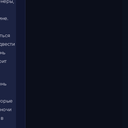
енеры,
ине.
ться
двести
ень
оит
знь
торые
 ночи
 в